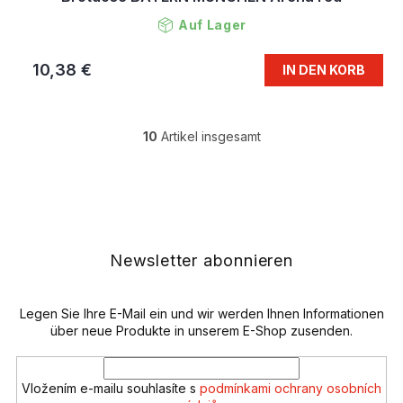
Auf Lager
10,38 €
IN DEN KORB
10
Artikel insgesamt
S
t
e
F
u
u
e
ß
r
z
e
e
Newsletter abonnieren
l
i
e
l
m
e
Legen Sie Ihre E-Mail ein und wir werden Ihnen Informationen
e
n
über neue Produkte in unserem E-Shop zusenden.
t
e
d
Vložením e-mailu souhlasíte s
podmínkami ochrany osobních
e