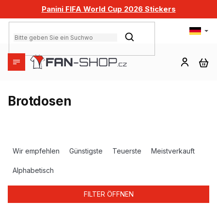
Zum
Panini FIFA World Cup 2026 Stickers
Inhalt
springen
SUCHEN
WA
Brotdosen
P
r
Wir empfehlen
Günstigste
Teuerste
Meistverkauft
o
d
Alphabetisch
u
k
FILTER ÖFFNEN
t
s