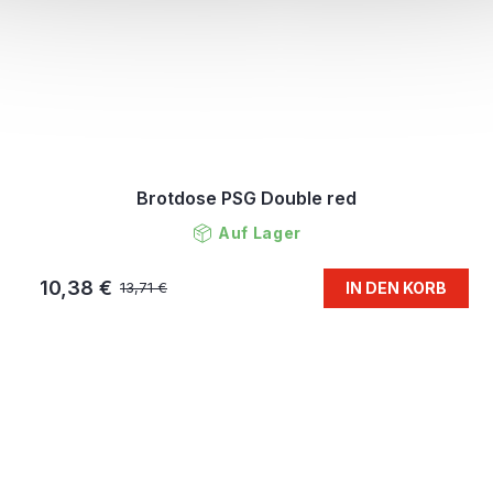
Brotdose PSG Double red
Auf Lager
10,38 €
IN DEN KORB
13,71 €