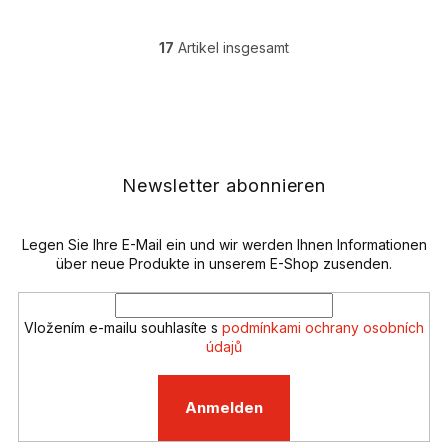
17
Artikel insgesamt
S
t
e
F
u
u
e
ß
r
z
e
e
Newsletter abonnieren
l
i
e
l
m
e
Legen Sie Ihre E-Mail ein und wir werden Ihnen Informationen
e
n
über neue Produkte in unserem E-Shop zusenden.
t
e
d
Vložením e-mailu souhlasíte s
podmínkami ochrany osobních
e
údajů
r
L
i
Anmelden
s
t