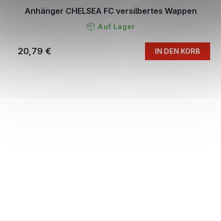
Anhänger CHELSEA FC versilbertes Wappen
Auf Lager
20,79 €
IN DEN KORB