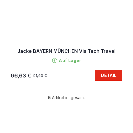
Jacke BAYERN MÜNCHEN Vis Tech Travel
Auf Lager
66,63 €
DETAIL
91,63 €
5
Artikel insgesamt
S
t
e
F
u
u
e
ß
r
z