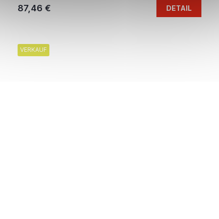
87,46 €
DETAIL
VERKAUF