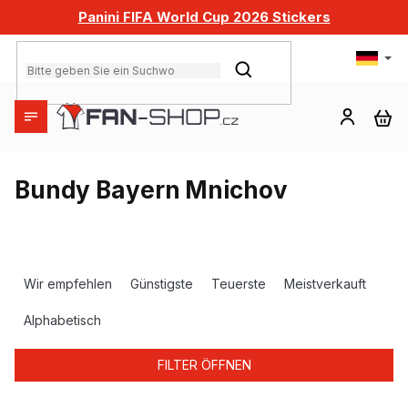
Zum
Panini FIFA World Cup 2026 Stickers
Inhalt
springen
SUCHEN
WA
Bundy Bayern Mnichov
P
r
Wir empfehlen
Günstigste
Teuerste
Meistverkauft
o
d
Alphabetisch
u
k
FILTER ÖFFNEN
t
s