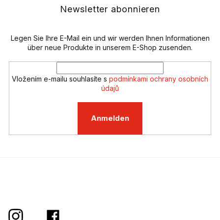
e
e
Newsletter abonnieren
l
i
e
l
m
e
Legen Sie Ihre E-Mail ein und wir werden Ihnen Informationen
e
n
über neue Produkte in unserem E-Shop zusenden.
t
e
d
Vložením e-mailu souhlasíte s
podmínkami ochrany osobních
e
údajů
r
L
i
Anmelden
s
t
e