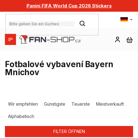
Zum
Panini FIFA World Cup 2026 Stickers
Inhalt
springen
SUCHEN
WA
Fotbalové vybavení Bayern
Mnichov
P
r
Wir empfehlen
Günstigste
Teuerste
Meistverkauft
o
d
Alphabetisch
u
k
FILTER ÖFFNEN
t