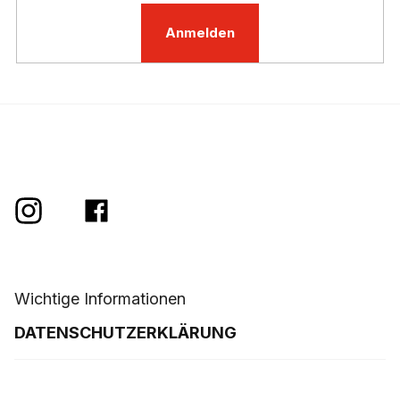
L
i
Anmelden
s
t
e
Wichtige Informationen
DATENSCHUTZERKLÄRUNG