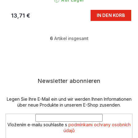
13,71 €
IN DEN KORB
6
Artikel insgesamt
S
t
e
F
u
u
e
ß
r
z
e
e
Newsletter abonnieren
l
i
e
l
m
e
Legen Sie Ihre E-Mail ein und wir werden Ihnen Informationen
e
n
über neue Produkte in unserem E-Shop zusenden.
t
e
d
Vložením e-mailu souhlasíte s
podmínkami ochrany osobních
e
údajů
r