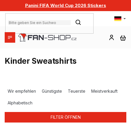
Zum
Panini FIFA World Cup 2026 Stickers
Inhalt
springen
SUCHEN
WA
Kinder Sweatshirts
P
r
Wir empfehlen
Günstigste
Teuerste
Meistverkauft
o
d
Alphabetisch
u
k
FILTER ÖFFNEN
t
s