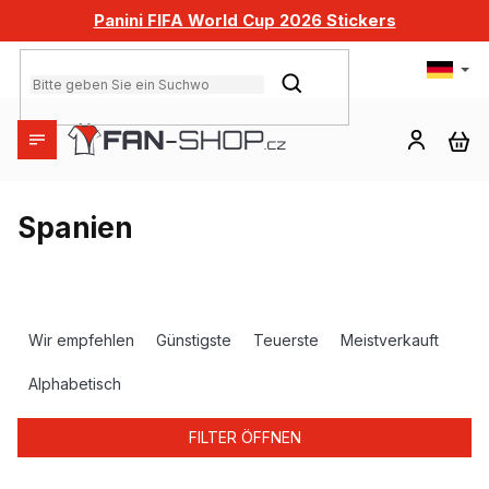
Zum
Panini FIFA World Cup 2026 Stickers
Inhalt
springen
SUCHEN
WA
Spanien
P
r
Wir empfehlen
Günstigste
Teuerste
Meistverkauft
o
d
Alphabetisch
u
k
FILTER ÖFFNEN
t
s