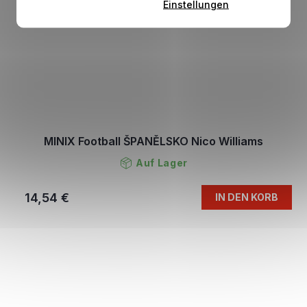
Einstellungen
MINIX Football ŠPANĚLSKO Nico Williams
Auf Lager
14,54 €
IN DEN KORB