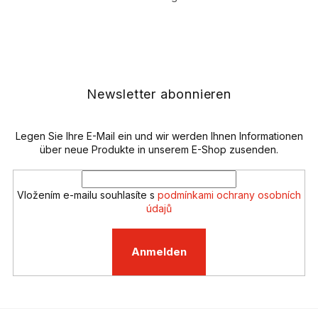
S
t
e
F
u
u
e
ß
r
z
e
e
Newsletter abonnieren
l
i
e
l
m
e
Legen Sie Ihre E-Mail ein und wir werden Ihnen Informationen
e
n
über neue Produkte in unserem E-Shop zusenden.
t
e
d
Vložením e-mailu souhlasíte s
podmínkami ochrany osobních
e
údajů
r
L
i
Anmelden
s
t
e