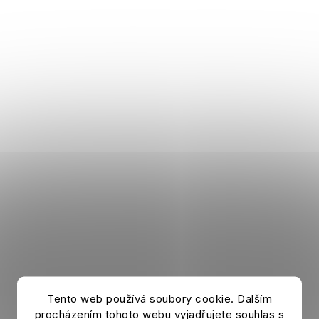
Ball CHELSEA FC Tracer
Tento web používá soubory cookie. Dalším
procházením tohoto webu vyjadřujete souhlas s