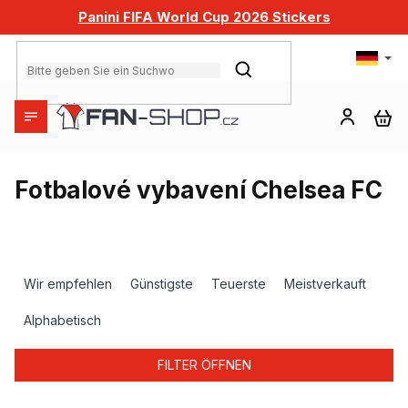
Zum
Panini FIFA World Cup 2026 Stickers
Inhalt
springen
SUCHEN
WA
Fotbalové vybavení Chelsea FC
P
r
Wir empfehlen
Günstigste
Teuerste
Meistverkauft
o
d
Alphabetisch
u
k
FILTER ÖFFNEN
t
s