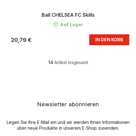
Ball CHELSEA FC Skills
Auf Lager
20,79 €
IN DEN KORB
14
Artikel insgesamt
S
t
e
F
u
u
e
ß
r
z
e
e
Newsletter abonnieren
l
i
e
l
m
e
Legen Sie Ihre E-Mail ein und wir werden Ihnen Informationen
e
n
über neue Produkte in unserem E-Shop zusenden.
t