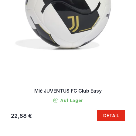
u
k
t
e
Míč JUVENTUS FC Club Easy
Auf Lager
22,88 €
DETAIL