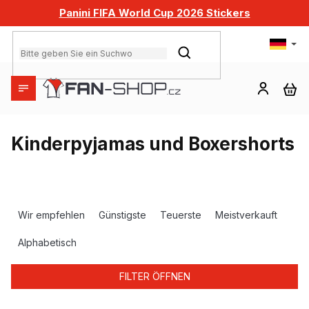
Zum
Panini FIFA World Cup 2026 Stickers
Inhalt
springen
SUCHEN
WA
Kinderpyjamas und Boxershorts
P
r
Wir empfehlen
Günstigste
Teuerste
Meistverkauft
o
d
Alphabetisch
u
k
FILTER ÖFFNEN
t
s