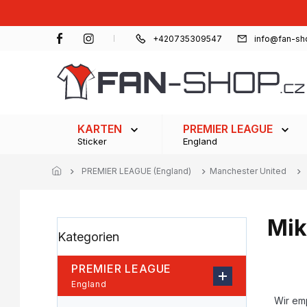
Zum
Inhalt
springen
+420735309547
info@fan-sh
KARTEN
PREMIER LEAGUE
Sticker
England
PREMIER LEAGUE (England)
Manchester United
Mik
S
Kategorien
Kategorien
e
überspringen
i
t
PREMIER LEAGUE
e
P
England
n
r
Wir em