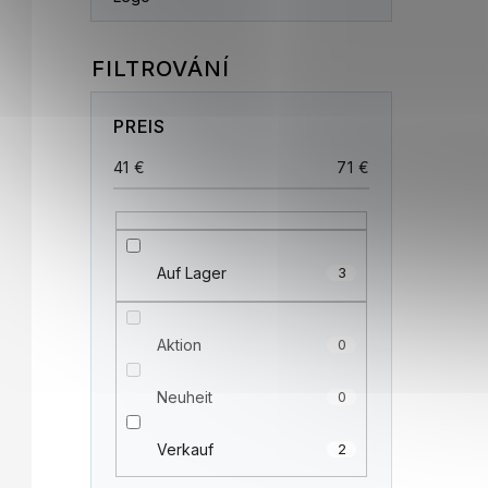
PREIS
41
€
71
€
Auf Lager
3
Aktion
0
Neuheit
0
Verkauf
2