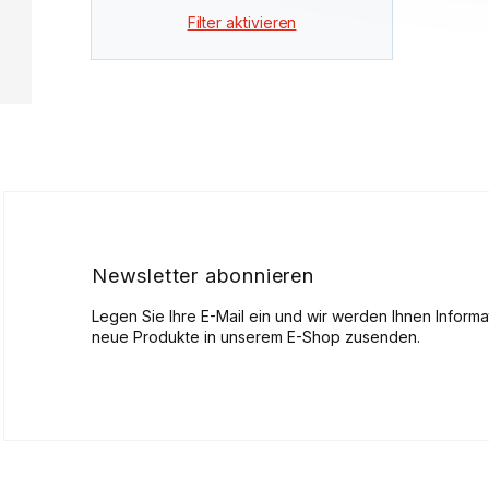
Filter aktivieren
F
u
ß
z
e
i
l
Newsletter abonnieren
e
Legen Sie Ihre E-Mail ein und wir werden Ihnen Inform
neue Produkte in unserem E-Shop zusenden.