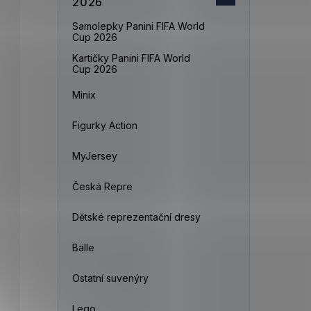
2026
Samolepky Panini FIFA World
Cup 2026
Kartičky Panini FIFA World
Cup 2026
Minix
Figurky Action
MyJersey
Česká Repre
Dětské reprezentační dresy
Bälle
Ostatní suvenýry
Lego