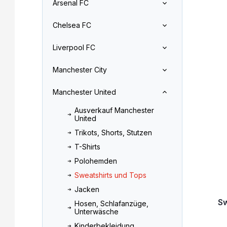
Arsenal FC
l
o
L
e
d
Chelsea FC
i
i
u
s
s
k
Liverpool FC
t
t
t
e
e
s
Manchester City
d
o
e
r
Manchester United
r
t
P
i
Ausverkauf Manchester
r
e
United
o
r
Trikots, Shorts, Stutzen
d
u
T-Shirts
u
n
k
g
Polohemden
t
Sweatshirts und Tops
e
Jacken
S
Hosen, Schlafanzüge,
Unterwäsche
Kinderbekleidung