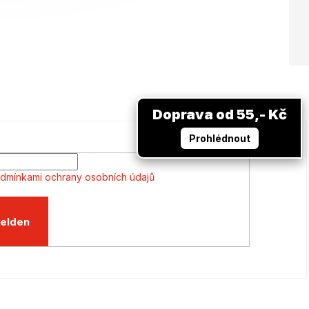
Doprava od 55,- Kč
Prohlédnout
dmínkami ochrany osobních údajů
elden