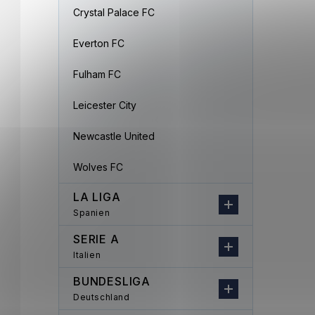
Crystal Palace FC
Everton FC
Fulham FC
Leicester City
Newcastle United
Wolves FC
LA LIGA
Spanien
SERIE A
Italien
BUNDESLIGA
Deutschland