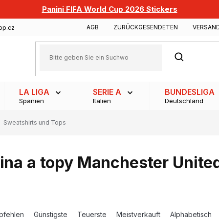
Panini FIFA World Cup 2026 Stickers
AGB
ZURÜCKGESENDETEN
VERSAN
op.cz
SUCHEN
LA LIGA
SERIE A
BUNDESLIGA
Spanien
Italien
Deutschland
Sweatshirts und Tops
ina a topy Manchester Unite
pfehlen
Günstigste
Teuerste
Meistverkauft
Alphabetisch