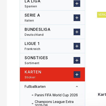
LA LIGA
l
o
Spanien
L
e
d
i
i
u
SERIE A
VERK
s
s
k
Italien
t
t
t
e
e
s
BUNDESLIGA
d
o
Deutschland
e
r
LIGUE 1
r
t
P
i
Frankreich
r
e
SONSTIGES
o
r
Sortiment
d
u
u
n
KARTEN
k
g
Sticker
t
e
Fußballkarten
Kar
Panini FIFA World Cup 2026
Champions League Extra
2025/26