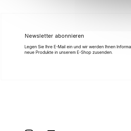
ß
z
e
i
l
Newsletter abonnieren
e
Legen Sie Ihre E-Mail ein und wir werden Ihnen Inform
neue Produkte in unserem E-Shop zusenden.