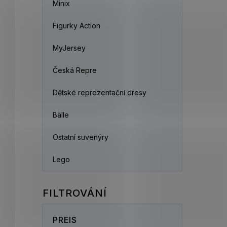
Minix
Figurky Action
MyJersey
Česká Repre
Dětské reprezentační dresy
Bälle
Ostatní suvenýry
Lego
PREIS