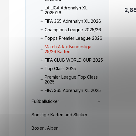
LA LIGA Adrenalyn XL
2,8
2025/26
FIFA 365 Adrenalyn XL 2026
Champions League 2025/26
Topps Premier League 2026
Match Attax Bundesliga
25/26 Karten
FIFA CLUB WORLD CUP 2025
Top Class 2025
Premier League Top Class
2025
FIFA 365 Adrenalyn XL 2025
Fußballsticker
Sonstige Karten und Sticker
Boxen, Alben