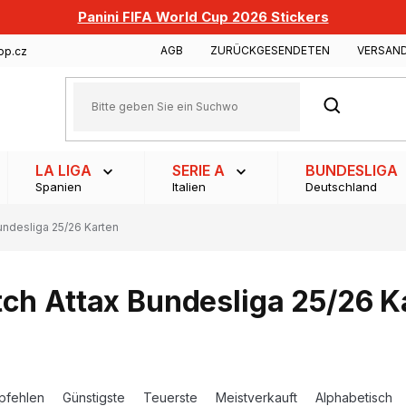
Panini FIFA World Cup 2026 Stickers
AGB
ZURÜCKGESENDETEN
VERSAN
op.cz
SUCHEN
LA LIGA
SERIE A
BUNDESLIGA
Spanien
Italien
Deutschland
undesliga 25/26 Karten
ch Attax Bundesliga 25/26 K
pfehlen
Günstigste
Teuerste
Meistverkauft
Alphabetisch