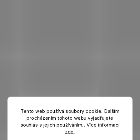
i
s
t
e
Tento web používá soubory cookie. Dalším
procházením tohoto webu vyjadřujete
souhlas s jejich používáním.. Více informací
zde
.