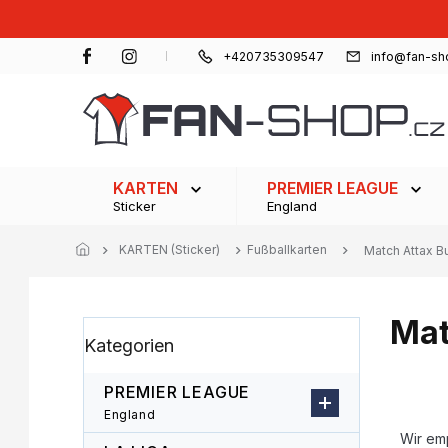
Zum
Inhalt
springen
+420735309547
info@fan-sh
KARTEN
PREMIER LEAGUE
Sticker
England
KARTEN (Sticker)
Fußballkarten
Match Attax B
Mat
S
Kategorien
Kategorien
e
überspringen
i
t
PREMIER LEAGUE
e
P
England
n
r
Wir em