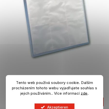
Album na karty BINDER
Tento web používá soubory cookie. Dalším
procházením tohoto webu vyjadřujete souhlas s
Auf Lager
jejich používáním.. Více informací
zde
.
7,04 €
IN DEN KORB
Akzeptieren