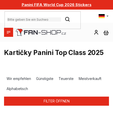
Zum
Panini FIFA World Cup 2026 Stickers
Inhalt
springen
SUCHEN
WA
Kartičky Panini Top Class 2025
P
r
Wir empfehlen
Günstigste
Teuerste
Meistverkauft
o
d
Alphabetisch
u
k
FILTER ÖFFNEN
t
s