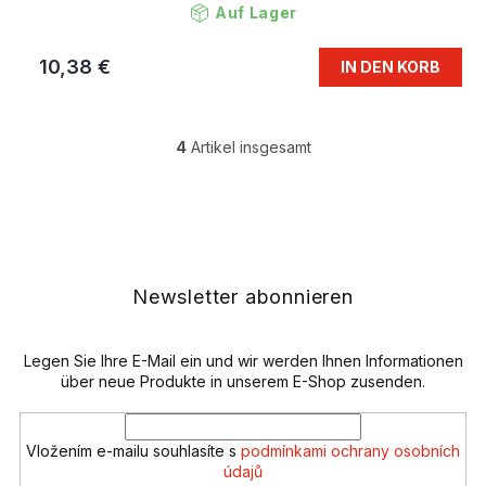
Auf Lager
10,38 €
IN DEN KORB
4
Artikel insgesamt
S
t
e
F
u
u
e
ß
r
z
e
e
Newsletter abonnieren
l
i
e
l
m
e
Legen Sie Ihre E-Mail ein und wir werden Ihnen Informationen
e
n
über neue Produkte in unserem E-Shop zusenden.
t
e
d
Vložením e-mailu souhlasíte s
podmínkami ochrany osobních
e
údajů
r