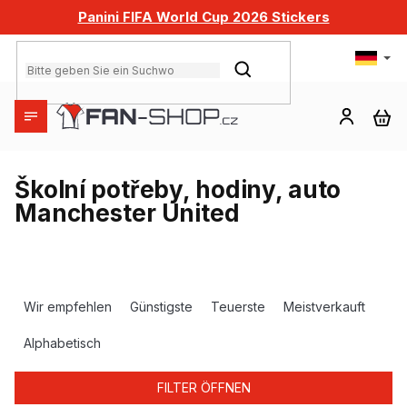
Zum
Panini FIFA World Cup 2026 Stickers
Inhalt
springen
SUCHEN
WA
Školní potřeby, hodiny, auto
Manchester United
P
r
Wir empfehlen
Günstigste
Teuerste
Meistverkauft
o
d
Alphabetisch
u
k
FILTER ÖFFNEN
t