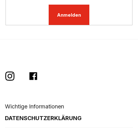
L
i
Anmelden
s
t
e
Wichtige Informationen
DATENSCHUTZERKLÄRUNG