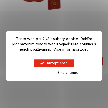
Tento web používá soubory cookie. Dalším
Vůně MANCHESTER UNITED do auta 3 pack
procházením tohoto webu vyjadřujete souhlas s
Auf Lager
jejich používáním.. Více informací
zde
.
8,29 €
IN DEN KORB
Akzeptieren
Einstellungen