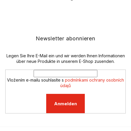
S
t
e
F
u
u
e
ß
r
z
e
e
Newsletter abonnieren
l
i
e
l
m
e
Legen Sie Ihre E-Mail ein und wir werden Ihnen Informationen
e
n
über neue Produkte in unserem E-Shop zusenden.
t
e
d
Vložením e-mailu souhlasíte s
podmínkami ochrany osobních
e
údajů
r
L
i
Anmelden
s
t
e