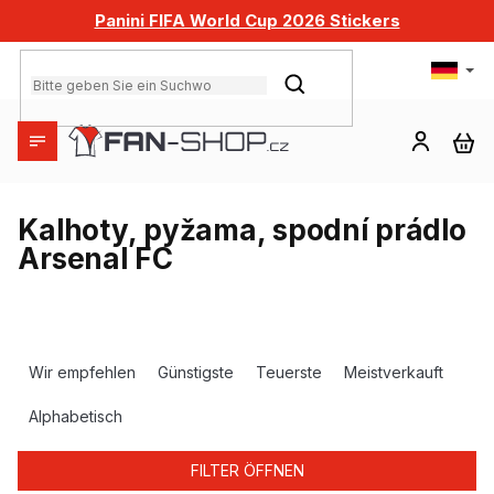
Zum
Panini FIFA World Cup 2026 Stickers
Inhalt
springen
SUCHEN
WA
Kalhoty, pyžama, spodní prádlo
Arsenal FC
P
r
Wir empfehlen
Günstigste
Teuerste
Meistverkauft
o
d
Alphabetisch
u
k
FILTER ÖFFNEN
t