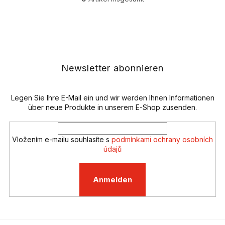
S
t
e
F
u
u
e
ß
r
z
e
e
Newsletter abonnieren
l
i
e
l
m
e
Legen Sie Ihre E-Mail ein und wir werden Ihnen Informationen
e
n
über neue Produkte in unserem E-Shop zusenden.
t
e
d
Vložením e-mailu souhlasíte s
podmínkami ochrany osobních
e
údajů
r
L
i
Anmelden
s
t
e