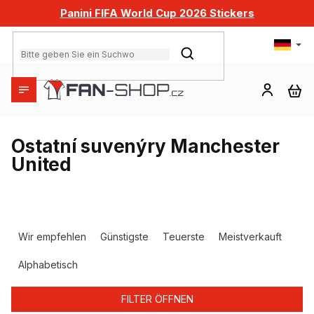
Zum
Panini FIFA World Cup 2026 Stickers
Inhalt
springen
SUCHEN
WA
Ostatní suvenýry Manchester
United
P
r
Wir empfehlen
Günstigste
Teuerste
Meistverkauft
o
d
Alphabetisch
u
k
FILTER ÖFFNEN
t