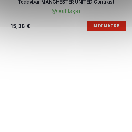
Teddybär MANCHESTER UNITED Contrast
Auf Lager
15,38 €
IN DEN KORB