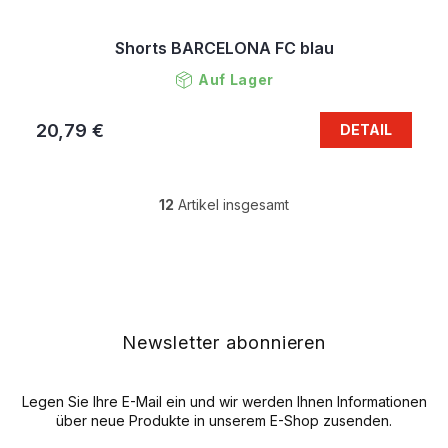
Shorts BARCELONA FC blau
Auf Lager
20,79 €
DETAIL
12
Artikel insgesamt
S
t
e
F
u
u
e
ß
r
z
e
e
Newsletter abonnieren
l
i
e
l
m
e
Legen Sie Ihre E-Mail ein und wir werden Ihnen Informationen
e
n
über neue Produkte in unserem E-Shop zusenden.
t