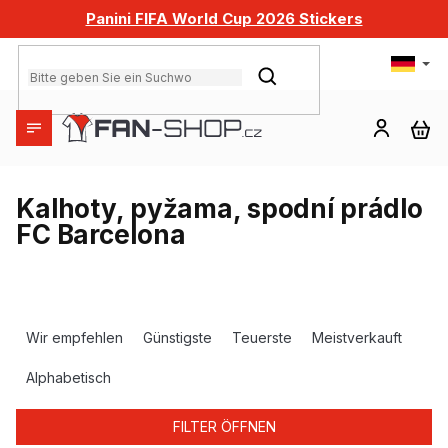
Zum
Panini FIFA World Cup 2026 Stickers
Inhalt
springen
SUCHEN
WA
Kalhoty, pyžama, spodní prádlo
FC Barcelona
P
r
Wir empfehlen
Günstigste
Teuerste
Meistverkauft
o
d
Alphabetisch
u
k
FILTER ÖFFNEN
t