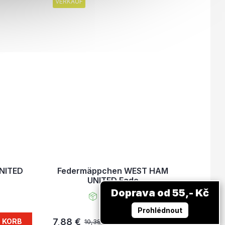
VERKAUF
NITED
Federmäppchen WEST HAM
UNITED Fade
Doprava od 55,- Kč
Auf Lager
Prohlédnout
7,88 €
N KORB
IN DEN KORB
10,38 €