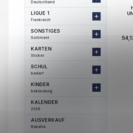
Deutschland
LIGUE 1
UN
Frankreich
SONSTIGES
54,1
Sortiment
KARTEN
Sticker
SCHUL
bedarf
KINDER
bekleidung
KALENDER
2026
AUSVERKAUF
Rabatte