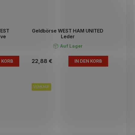
WEST
Geldbörse WEST HAM UNITED
ive
Leder
Auf Lager
22,88 €
N KORB
IN DEN KORB
VERKAUF