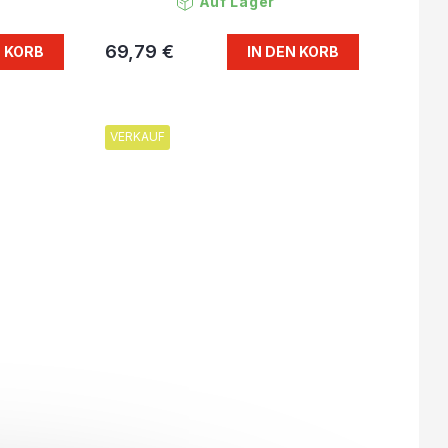
Auf Lager
69,79 €
N KORB
IN DEN KORB
VERKAUF