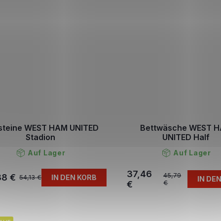
steine WEST HAM UNITED
Bettwäsche WEST 
Stadion
UNITED Half
Auf Lager
Auf Lager
37,46
45,79
38 €
IN DEN KORB
54,13 €
IN DE
€
€