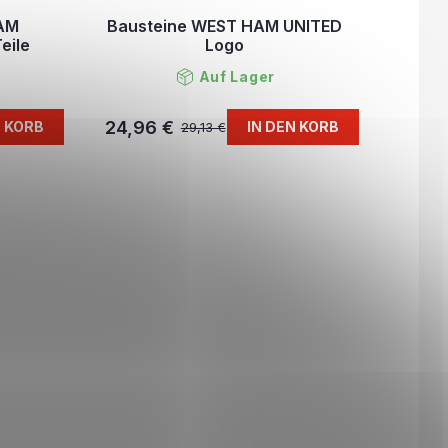
HAM
Bausteine WEST HAM UNITED
eile
Logo
Auf Lager
24,96 €
N KORB
IN DEN KORB
29,13 €