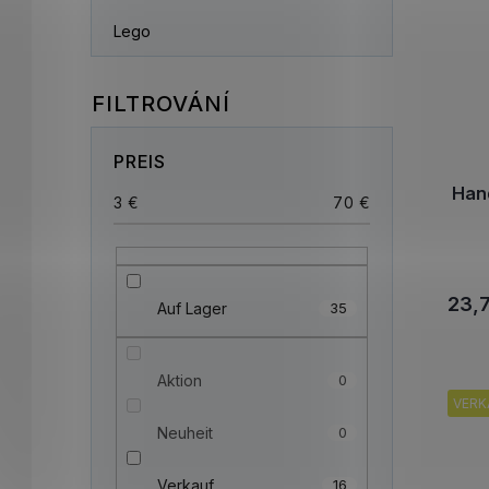
Lego
PREIS
Han
3
€
70
€
23,7
Auf Lager
35
Aktion
0
VERK
Neuheit
0
Verkauf
16