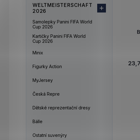
WELTMEISTERSCHAFT
2026
Samolepky Panini FIFA World
Cup 2026
B
Kartičky Panini FIFA World
Cup 2026
Minix
23,7
Figurky Action
MyJersey
Česká Repre
Dětské reprezentační dresy
Bälle
Ostatní suvenýry