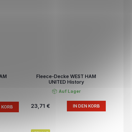
HAM
Fleece-Decke WEST HAM
UNITED History
Auf Lager
23,71 €
IN DEN KORB
N KORB