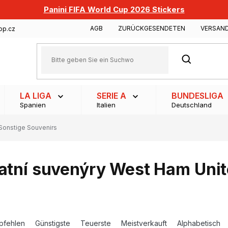
Panini FIFA World Cup 2026 Stickers
AGB
ZURÜCKGESENDETEN
VERSAN
op.cz
SUCHEN
LA LIGA
SERIE A
BUNDESLIGA
Spanien
Italien
Deutschland
Sonstige Souvenirs
atní suvenýry West Ham Uni
pfehlen
Günstigste
Teuerste
Meistverkauft
Alphabetisch