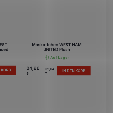
WEST
Maskottchen WEST HAM
ised
UNITED Plush
Auf Lager
24,96
32,04
N KORB
IN DEN KORB
€
€