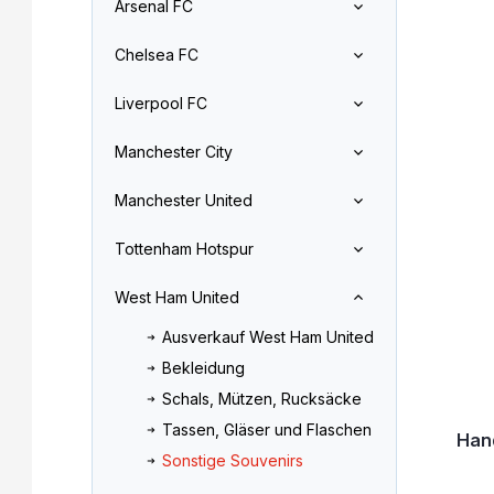
Arsenal FC
l
o
L
e
d
Chelsea FC
i
i
u
s
s
k
Liverpool FC
t
t
t
e
e
s
Manchester City
d
o
e
r
Manchester United
r
t
P
i
Tottenham Hotspur
r
e
o
r
West Ham United
d
u
u
n
Ausverkauf West Ham United
k
g
Bekleidung
t
e
Schals, Mützen, Rucksäcke
Tassen, Gläser und Flaschen
Han
Sonstige Souvenirs