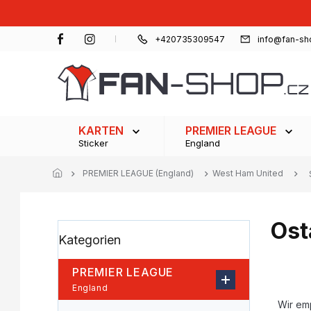
Zum
Inhalt
springen
+420735309547
info@fan-sh
KARTEN
PREMIER LEAGUE
Sticker
England
PREMIER LEAGUE (England)
West Ham United
Ost
S
Kategorien
Kategorien
e
überspringen
i
t
PREMIER LEAGUE
e
P
England
n
r
Wir em