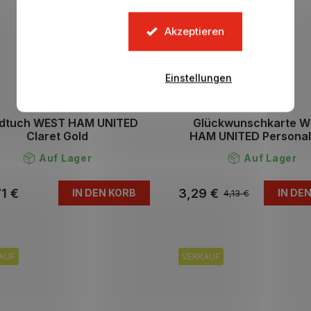
Akzeptieren
Einstellungen
dtuch WEST HAM UNITED
Glückwunschkarte 
Claret Gold
HAM UNITED Personal
Auf Lager
Auf Lager
1 €
3,29 €
IN DEN KORB
IN DE
4,13 €
AUF
VERKAUF