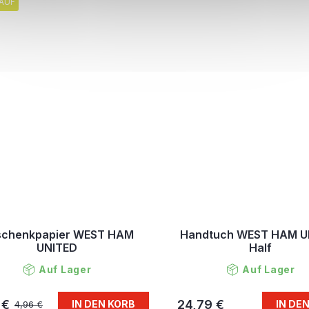
AUF
chenkpapier WEST HAM
Handtuch WEST HAM U
UNITED
Half
Auf Lager
Auf Lager
 €
24,79 €
IN DEN KORB
IN DE
4,96 €