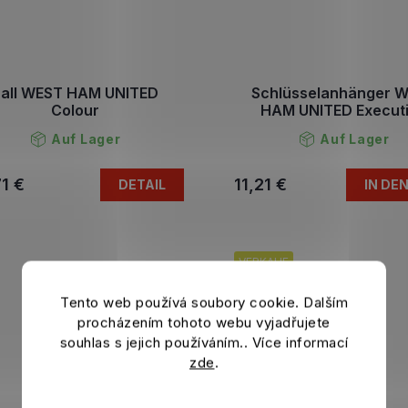
all WEST HAM UNITED
Schlüsselanhänger 
Colour
HAM UNITED Execut
Auf Lager
Auf Lager
1 €
11,21 €
DETAIL
IN DE
VERKAUF
Tento web používá soubory cookie. Dalším
procházením tohoto webu vyjadřujete
souhlas s jejich používáním.. Více informací
zde
.