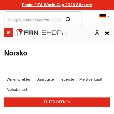
Zum
Panini FIFA World Cup 2026 Stickers
Inhalt
springen
SUCHEN
WA
Norsko
P
r
Wir empfehlen
Günstigste
Teuerste
Meistverkauft
o
d
Alphabetisch
u
k
FILTER ÖFFNEN
t
s