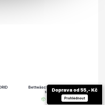
DRID
Bettwäsche REAL MADRID
Doprava od 55,- Kč
schwarz
Prohlédnout
Auf Lager