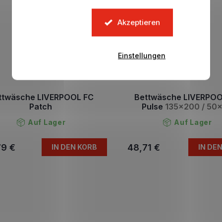
Akzeptieren
Einstellungen
ttwäsche LIVERPOOL FC
Bettwäsche LIVERPOO
Patch
Pulse
135x200 / 50
Auf Lager
Auf Lager
79 €
48,71 €
IN DEN KORB
IN DE