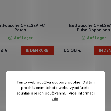
ettwäsche CHELSEA FC
Bettwäsche CHELSEA
Patch
Pulse Doppelbett
Auf Lager
Auf Lager
79 €
65,38 €
IN DEN KORB
IN DE
Tento web používá soubory cookie. Dalším
procházením tohoto webu vyjadřujete
souhlas s jejich používáním.. Více informací
zde
.