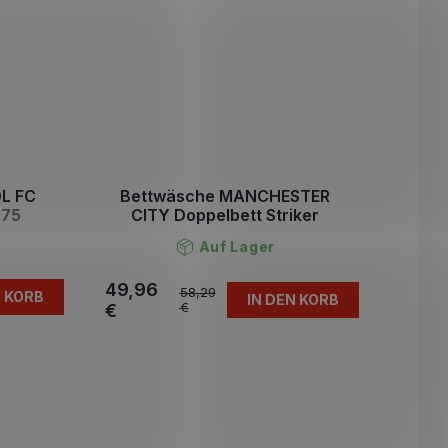
L FC
Bettwäsche MANCHESTER
x75
CITY Doppelbett Striker
Auf Lager
49,96
58,29
N KORB
IN DEN KORB
€
€