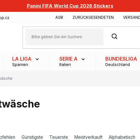
Panini FIFA World Cup 2026 Stickers
AGB
ZURÜCKGESENDETEN
VERSAN
op.cz
SUCHEN
LA LIGA
SERIE A
BUNDESLIGA
Spanien
Italien
Deutschland
wäsche
twäsche
pfehlen
Günstigste
Teuerste
Meistverkauft
Alphabetisch