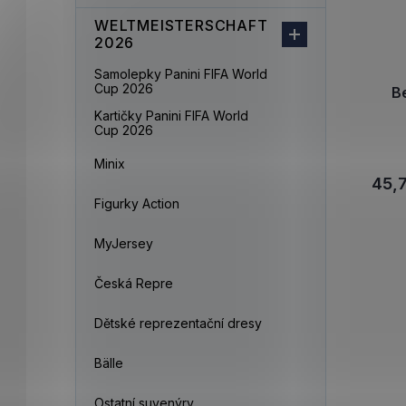
WELTMEISTERSCHAFT
2026
Samolepky Panini FIFA World
Cup 2026
B
Kartičky Panini FIFA World
Cup 2026
Minix
45,
Figurky Action
MyJersey
Česká Repre
Dětské reprezentační dresy
Bälle
Ostatní suvenýry