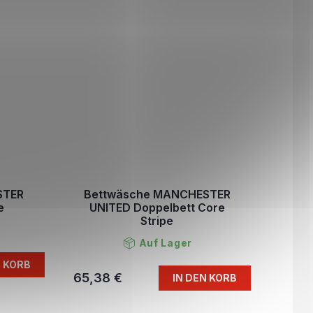
STER
Bettwäsche MANCHESTER
e
UNITED Doppelbett Core
Stripe
Auf Lager
N KORB
65,38 €
IN DEN KORB