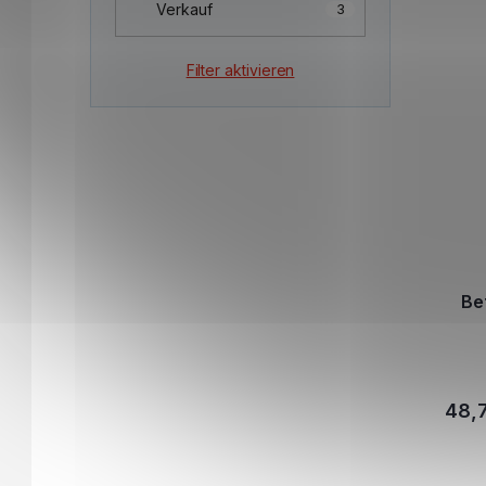
Verkauf
3
Filter aktivieren
Be
48,7