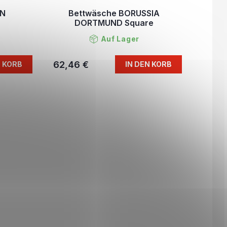
RN
Bettwäsche BORUSSIA
s
DORTMUND Square
Auf Lager
62,46 €
N KORB
IN DEN KORB