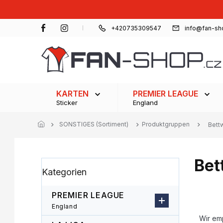
Zum
Inhalt
springen
+420735309547
info@fan-sh
KARTEN
PREMIER LEAGUE
Sticker
England
SONSTIGES (Sortiment)
Produktgruppen
Bett
Bet
S
Kategorien
Kategorien
e
überspringen
i
t
PREMIER LEAGUE
e
P
England
n
r
Wir em