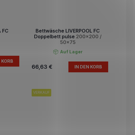
 FC
Bettwäsche LIVERPOOL FC
Doppelbett pulse
200x200 /
50x75
Auf Lager
N KORB
66,63 €
IN DEN KORB
VERKAUF