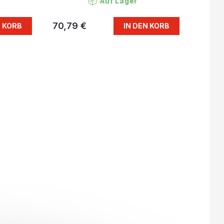
Auf Lager
70,79 €
N KORB
IN DEN KORB