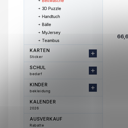
Bettwäsche
3D Puzzle
Handtuch
Bälle
MyJersey
66,
Teambus
KARTEN
Sticker
SCHUL
bedarf
KINDER
bekleidung
KALENDER
2026
AUSVERKAUF
Rabatte