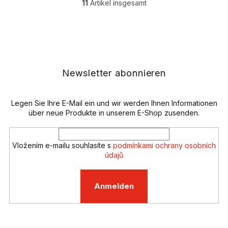
11
Artikel insgesamt
S
t
e
F
u
u
e
ß
r
z
e
e
Newsletter abonnieren
l
i
e
l
m
e
Legen Sie Ihre E-Mail ein und wir werden Ihnen Informationen
e
n
über neue Produkte in unserem E-Shop zusenden.
t
e
d
Vložením e-mailu souhlasíte s
podmínkami ochrany osobních
e
údajů
r
L
i
Anmelden
s
t
e