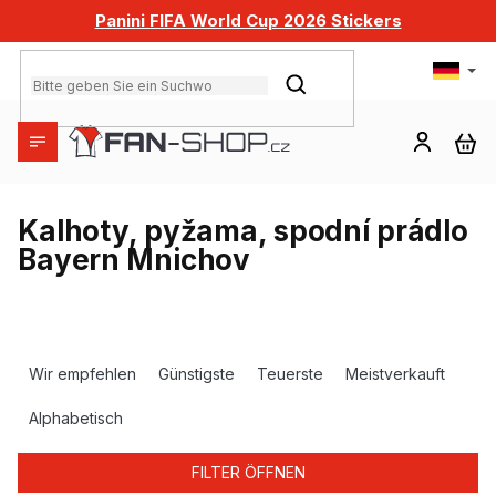
Zum
Panini FIFA World Cup 2026 Stickers
Inhalt
springen
SUCHEN
WA
Kalhoty, pyžama, spodní prádlo
Bayern Mnichov
P
r
Wir empfehlen
Günstigste
Teuerste
Meistverkauft
o
d
Alphabetisch
u
k
FILTER ÖFFNEN
t