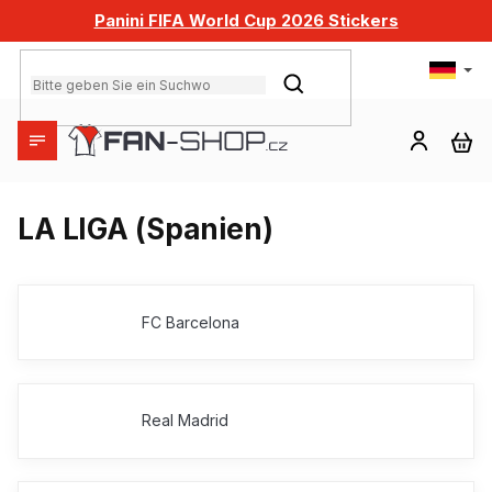
Zum
Panini FIFA World Cup 2026 Stickers
Inhalt
springen
SUCHEN
WA
LA LIGA (Spanien)
FC Barcelona
Real Madrid