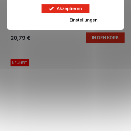
Akzeptieren
Dvojitý plný penál REAL MADRID Young
Einstellungen
Auf Lager
20,79 €
IN DEN KORB
NEUHEIT