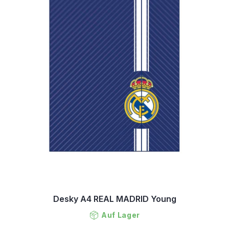
n
P
g
r
o
d
u
k
t
e
Desky A4 REAL MADRID Young
Auf Lager