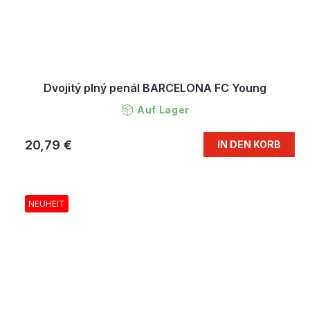
Dvojitý plný penál BARCELONA FC Young
Auf Lager
20,79 €
IN DEN KORB
NEUHEIT