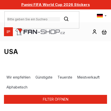
Zum
Panini FIFA World Cup 2026 Stickers
Inhalt
springen
SUCHEN
WA
USA
P
r
Wir empfehlen
Günstigste
Teuerste
Meistverkauft
o
d
Alphabetisch
u
k
FILTER ÖFFNEN
t
s