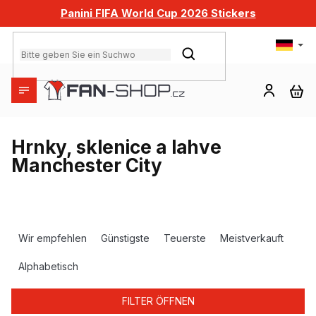
Zum
Panini FIFA World Cup 2026 Stickers
Inhalt
springen
SUCHEN
WA
Hrnky, sklenice a lahve
Manchester City
P
r
Wir empfehlen
Günstigste
Teuerste
Meistverkauft
o
d
Alphabetisch
u
k
FILTER ÖFFNEN
t