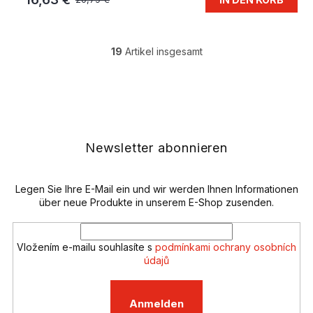
19
Artikel insgesamt
S
t
e
F
u
u
e
ß
r
z
e
e
Newsletter abonnieren
l
i
e
l
m
e
Legen Sie Ihre E-Mail ein und wir werden Ihnen Informationen
e
n
über neue Produkte in unserem E-Shop zusenden.
t
e
d
Vložením e-mailu souhlasíte s
podmínkami ochrany osobních
e
údajů
r
L
i
Anmelden
s