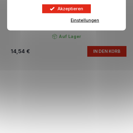
Akzeptieren
Einstellungen
MINIX Football Club Figur ARSENAL FC Bukayo
Saka
Auf Lager
14,54 €
IN DEN KORB