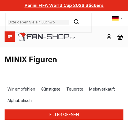
Zum
Panini FIFA World Cup 2026 Stickers
Inhalt
springen
SUCHEN
WA
MINIX Figuren
P
r
Wir empfehlen
Günstigste
Teuerste
Meistverkauft
o
d
Alphabetisch
u
k
FILTER ÖFFNEN
t
s