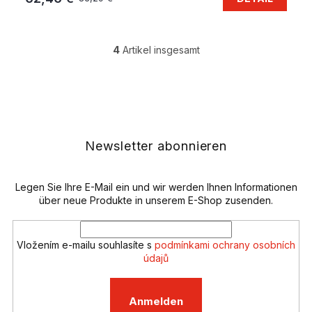
4
Artikel insgesamt
S
t
e
F
u
u
e
ß
r
z
e
e
Newsletter abonnieren
l
i
e
l
m
e
Legen Sie Ihre E-Mail ein und wir werden Ihnen Informationen
e
n
über neue Produkte in unserem E-Shop zusenden.
t
e
d
Vložením e-mailu souhlasíte s
podmínkami ochrany osobních
e
údajů
r
L
i
Anmelden
s