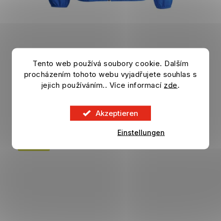
Jacke JUVENTUS FC Presentation blue
Tento web používá soubory cookie. Dalším
procházením tohoto webu vyjadřujete souhlas s
Auf Lager
jejich používáním.. Více informací
zde
.
62,46 €
DETAIL
83,29 €
Akzeptieren
Einstellungen
VERKAUF