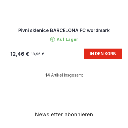
Pivní sklenice BARCELONA FC wordmark
Auf Lager
12,46 €
IN DEN KORB
18,96 €
14
Artikel insgesamt
S
t
e
F
u
u
e
ß
r
z
e
e
Newsletter abonnieren
l
i
e
l
m