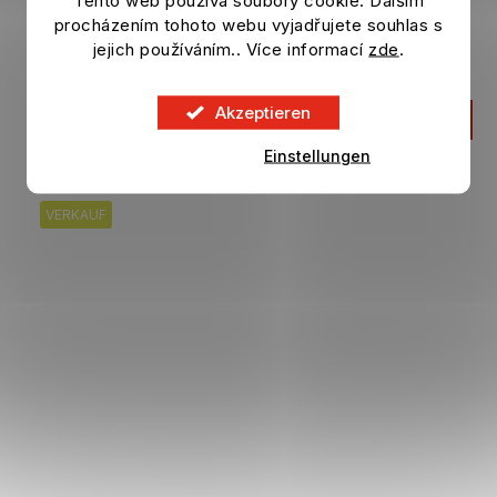
MINIX Football Club Figur BARCELONA FC
procházením tohoto webu vyjadřujete souhlas s
Gundogan
jejich používáním.. Více informací
zde
.
Auf Lager
Akzeptieren
8,29 €
IN DEN KORB
12,46 €
Einstellungen
VERKAUF