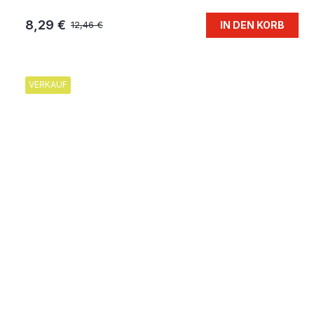
8,29 €
IN DEN KORB
12,46 €
VERKAUF