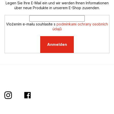
e
Legen Sie Ihre E-Mail ein und wir werden Ihnen Informationen
e
n
über neue Produkte in unserem E-Shop zusenden.
t
e
d
Vložením e-mailu souhlasíte s
podmínkami ochrany osobních
e
údajů
r
L
i
Anmelden
s
t
e