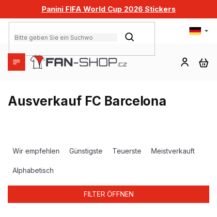
Zum
Panini FIFA World Cup 2026 Stickers
Inhalt
springen
SUCHEN
WA
Ausverkauf FC Barcelona
P
r
Wir empfehlen
Günstigste
Teuerste
Meistverkauft
o
d
Alphabetisch
u
k
FILTER ÖFFNEN
t
s