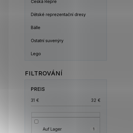
Česká Repre
Dětské reprezentační dresy
Bälle
Ostatní suvenýry
Lego
PREIS
31
€
32
€
Auf Lager
1