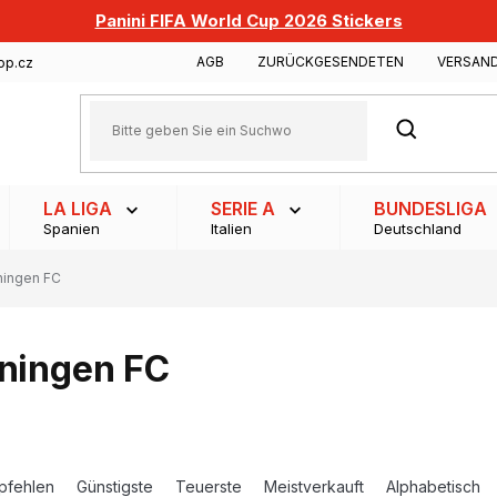
Panini FIFA World Cup 2026 Stickers
AGB
ZURÜCKGESENDETEN
VERSAN
op.cz
SUCHEN
LA LIGA
SERIE A
BUNDESLIGA
Spanien
Italien
Deutschland
ningen FC
ningen FC
pfehlen
Günstigste
Teuerste
Meistverkauft
Alphabetisch