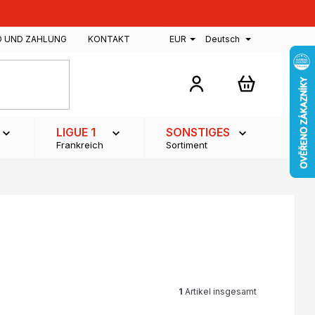
D UND ZAHLUNG
KONTAKT
EUR
Deutsch
WARENKOR
LIGUE 1
SONSTIGES
Frankreich
Sortiment
1
Artikel insgesamt