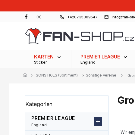
Zum
Inhalt
springen
+420735309547
info@fan-sh
KARTEN
PREMIER LEAGUE
Sticker
England
SONSTIGES (Sortiment)
Sonstige Vereine
Gro
Gro
S
Kategorien
Kategorien
e
überspringen
i
t
PREMIER LEAGUE
e
P
England
n
r
Wir em