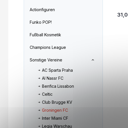
Actionfiguren
31,0
Funko POP!
Fußball Kosmetik
Champions League
Sonstige Vereine
AC Sparta Praha
Al Nassr FC
Benfica Lissabon
Celtic
Club Brugge KV
Groningen FC
Inter Miami CF
Legia Warschau