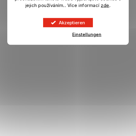
jejich používáním.. Více informací
zde
.
41,63 €
DETAIL
70,79 €
Akzeptieren
Einstellungen
VERKAUF