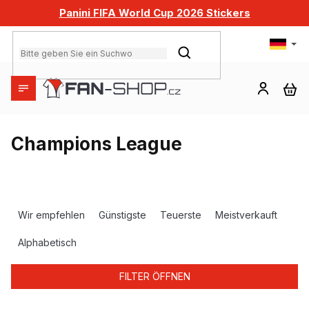
Zum
Panini FIFA World Cup 2026 Stickers
Inhalt
springen
SUCHEN
WA
Champions League
P
r
Wir empfehlen
Günstigste
Teuerste
Meistverkauft
o
d
Alphabetisch
u
k
FILTER ÖFFNEN
t
s