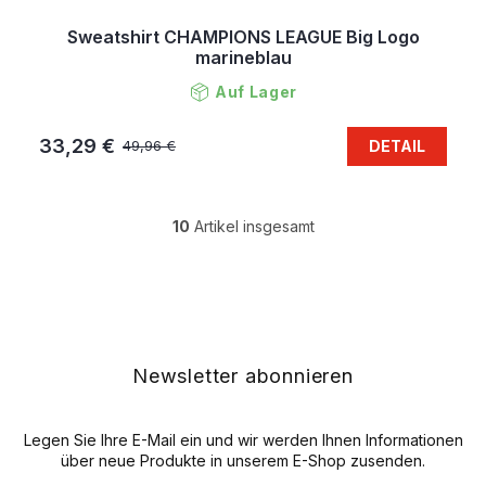
Sweatshirt CHAMPIONS LEAGUE Big Logo
marineblau
Auf Lager
33,29 €
DETAIL
49,96 €
10
Artikel insgesamt
S
t
e
F
u
u
e
ß
r
z
e
e
Newsletter abonnieren
l
i
e
l
m
e
Legen Sie Ihre E-Mail ein und wir werden Ihnen Informationen
e
n
über neue Produkte in unserem E-Shop zusenden.
t