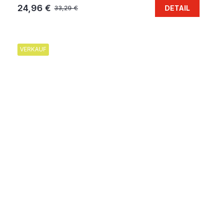
24,96 €
DETAIL
33,29 €
VERKAUF