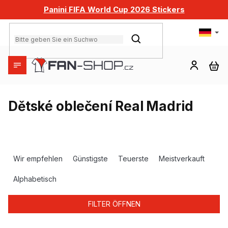
Zum
Panini FIFA World Cup 2026 Stickers
Inhalt
springen
SUCHEN
WA
Dětské oblečení Real Madrid
P
r
Wir empfehlen
Günstigste
Teuerste
Meistverkauft
o
d
Alphabetisch
u
k
FILTER ÖFFNEN
t
s