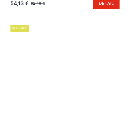
54,13 €
DETAIL
62,46 €
VERKAUF