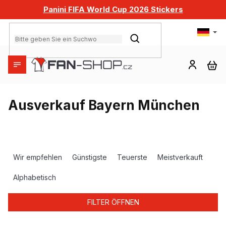
Zum
Panini FIFA World Cup 2026 Stickers
Inhalt
springen
SUCHEN
WA
Ausverkauf Bayern München
P
r
Wir empfehlen
Günstigste
Teuerste
Meistverkauft
o
d
Alphabetisch
u
k
FILTER ÖFFNEN
t
s