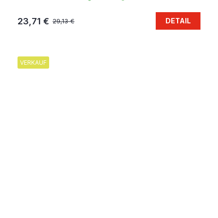
23,71 €
DETAIL
29,13 €
VERKAUF