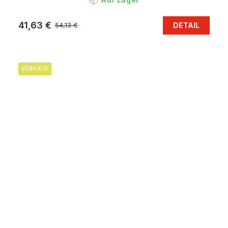
41,63 €
DETAIL
54,13 €
VERKAUF