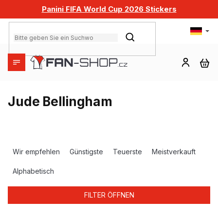
Zum
Panini FIFA World Cup 2026 Stickers
Inhalt
springen
SUCHEN
WA
Jude Bellingham
P
r
Wir empfehlen
Günstigste
Teuerste
Meistverkauft
o
d
Alphabetisch
u
k
FILTER ÖFFNEN
t
s