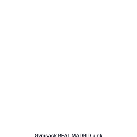
Gymsack REAL MADRID pink