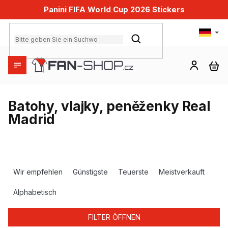
Zum
Panini FIFA World Cup 2026 Stickers
Inhalt
springen
SUCHEN
WA
Batohy, vlajky, peněženky Real
Madrid
P
r
Wir empfehlen
Günstigste
Teuerste
Meistverkauft
o
d
Alphabetisch
u
k
FILTER ÖFFNEN
t