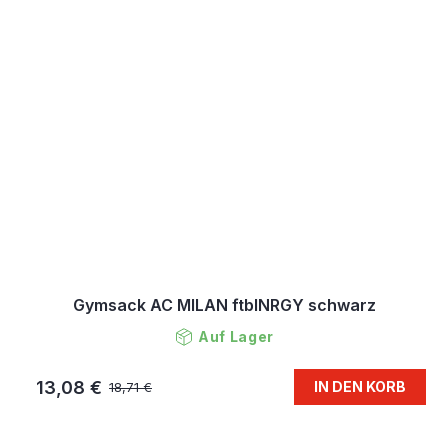
Gymsack AC MILAN ftblNRGY schwarz
Auf Lager
13,08 €
IN DEN KORB
18,71 €