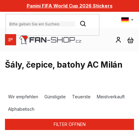
Zum
Panini FIFA World Cup 2026 Stickers
Inhalt
springen
SUCHEN
WA
Šály, čepice, batohy AC Milán
P
r
Wir empfehlen
Günstigste
Teuerste
Meistverkauft
o
d
Alphabetisch
u
k
FILTER ÖFFNEN
t
s