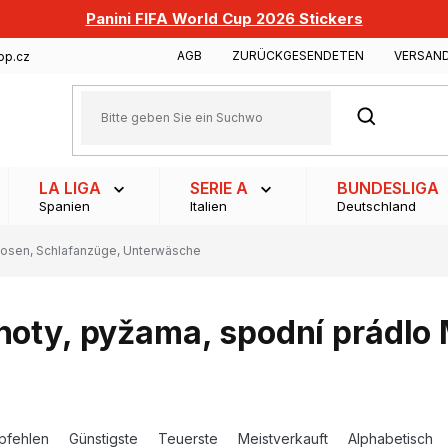
Panini FIFA World Cup 2026 Stickers
AGB
ZURÜCKGESENDETEN
VERSAN
op.cz
SUCHEN
LA LIGA
SERIE A
BUNDESLIGA
Spanien
Italien
Deutschland
osen, Schlafanzüge, Unterwäsche
hoty, pyžama, spodní prádlo
pfehlen
Günstigste
Teuerste
Meistverkauft
Alphabetisch