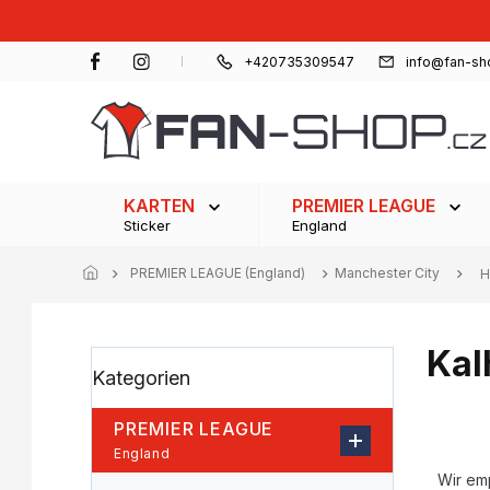
Zum
Inhalt
springen
+420735309547
info@fan-sh
KARTEN
PREMIER LEAGUE
Sticker
England
PREMIER LEAGUE (England)
Manchester City
H
Kal
S
Kategorien
Kategorien
e
überspringen
i
t
PREMIER LEAGUE
e
P
England
n
r
Wir em