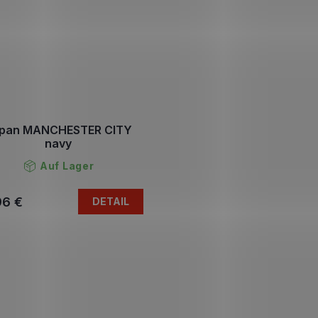
pan MANCHESTER CITY
navy
Auf Lager
96 €
DETAIL
S
t
e
u
e