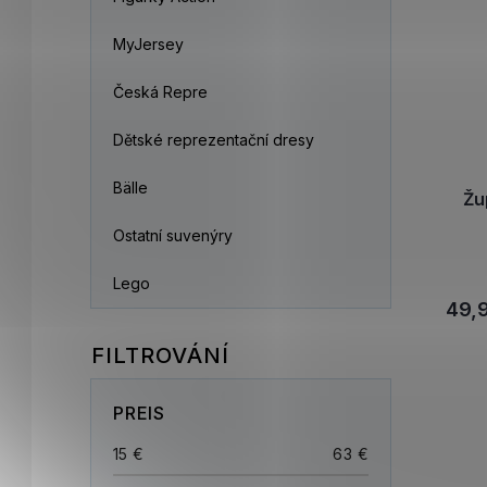
MyJersey
Česká Repre
Dětské reprezentační dresy
Bälle
Žu
Ostatní suvenýry
Lego
49,
PREIS
15
€
63
€