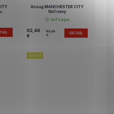
ITY
Anzug MANCHESTER CITY
u
No1 navy
Auf Lager
62,46
83,29
TAIL
DETAIL
€
€
VERKAUF