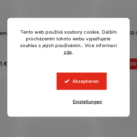
Tento web používá soubory cookie. Dalším
jama MANCHESTER CITY
Anzug MANCHESTER 
procházením tohoto webu vyjadřujete
Kurz Blue Marl
Home
souhlas s jejich používáním.. Více informací
Auf Lager
Auf Lager
zde
.
1 €
54,13 €
DETAIL
DE
79,13 €
Akzeptieren
Einstellungen