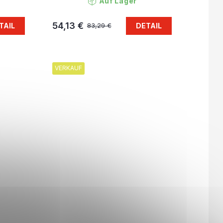
Auf Lager
54,13 €
TAIL
DETAIL
83,29 €
VERKAUF