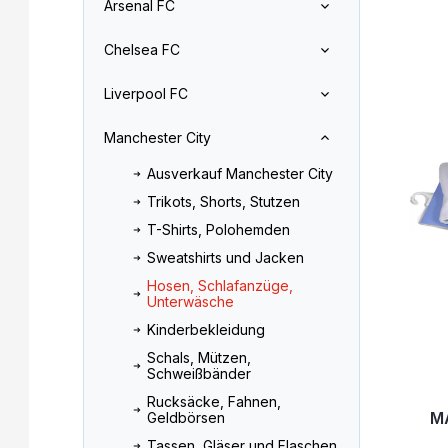
Arsenal FC
l
o
L
e
d
Chelsea FC
i
i
u
s
s
k
Liverpool FC
t
t
t
e
e
s
Manchester City
d
o
e
r
Ausverkauf Manchester City
r
t
Trikots, Shorts, Stutzen
P
i
r
e
T-Shirts, Polohemden
o
r
Sweatshirts und Jacken
d
u
Hosen, Schlafanzüge,
u
n
Unterwäsche
k
g
Kinderbekleidung
t
Schals, Mützen,
e
Schweißbänder
Rucksäcke, Fahnen,
M
Geldbörsen
Tassen, Gläser und Flaschen