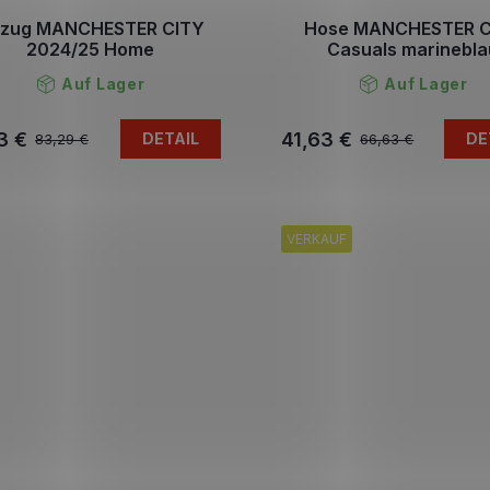
zug MANCHESTER CITY
Hose MANCHESTER C
2024/25 Home
Casuals marinebla
Auf Lager
Auf Lager
3 €
41,63 €
DETAIL
DE
83,29 €
66,63 €
VERKAUF