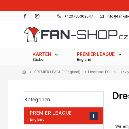
Zum
Inhalt
springen
+420735309547
info@fan-sh
KARTEN
PREMIER LEAGUE
Sticker
England
PREMIER LEAGUE (England)
Liverpool FC
Triko
Dre
S
Kategorien
Kategorien
e
überspringen
i
t
PREMIER LEAGUE
e
P
England
n
r
Wir em