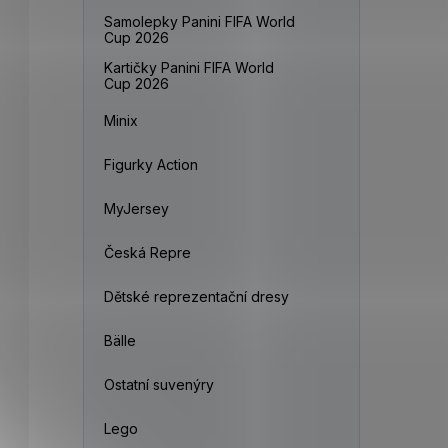
Samolepky Panini FIFA World
Cup 2026
Kartičky Panini FIFA World
Cup 2026
Minix
Figurky Action
MyJersey
Česká Repre
Dětské reprezentační dresy
Bälle
Ostatní suvenýry
Lego