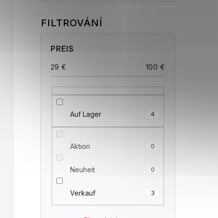
PREIS
29
€
100
€
Auf Lager
4
Aktion
0
Neuheit
0
Verkauf
3