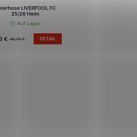
terhose LIVERPOOL FC
25/26 Heim
Auf Lager
3 €
DETAIL
45,79 €
S
t
e
u
e
r
e
l
e
m
e
n
t
e