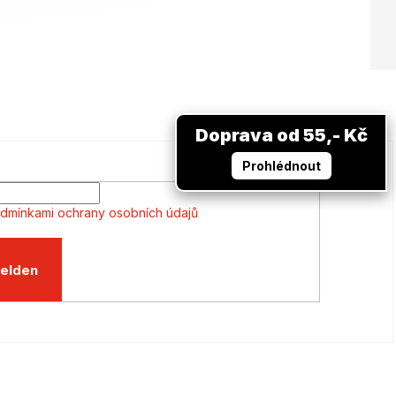
Doprava od 55,- Kč
Prohlédnout
dmínkami ochrany osobních údajů
elden