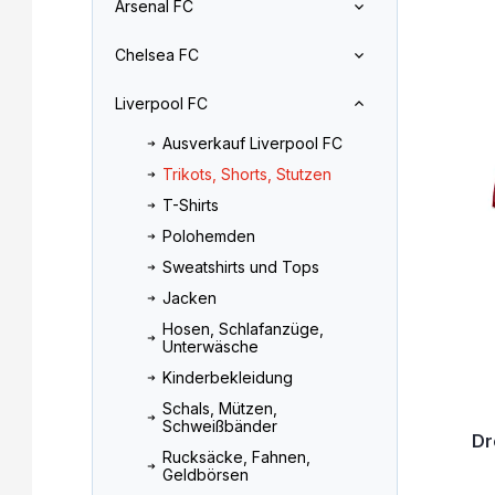
Arsenal FC
l
o
L
e
d
Chelsea FC
i
i
u
s
s
k
Liverpool FC
t
t
t
e
e
s
Ausverkauf Liverpool FC
d
o
Trikots, Shorts, Stutzen
e
r
r
t
T-Shirts
P
i
Polohemden
r
e
Sweatshirts und Tops
o
r
Jacken
d
u
u
n
Hosen, Schlafanzüge,
Unterwäsche
k
g
t
Kinderbekleidung
e
Schals, Mützen,
Schweißbänder
Dr
Rucksäcke, Fahnen,
Geldbörsen