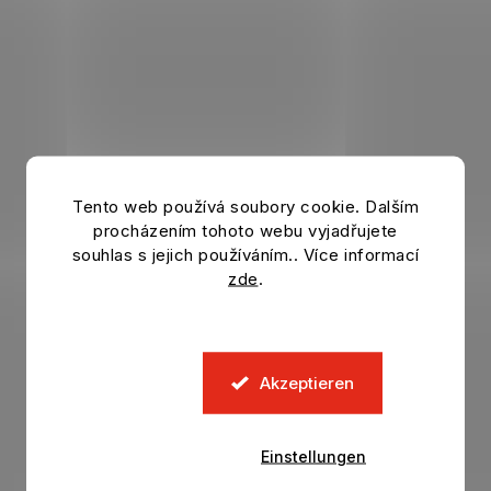
d
e
r
L
i
s
t
e
Tento web používá soubory cookie. Dalším
procházením tohoto webu vyjadřujete
souhlas s jejich používáním.. Více informací
zde
.
Akzeptieren
Einstellungen