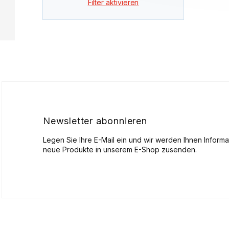
Filter aktivieren
F
u
ß
z
e
i
l
Newsletter abonnieren
e
Legen Sie Ihre E-Mail ein und wir werden Ihnen Inform
neue Produkte in unserem E-Shop zusenden.