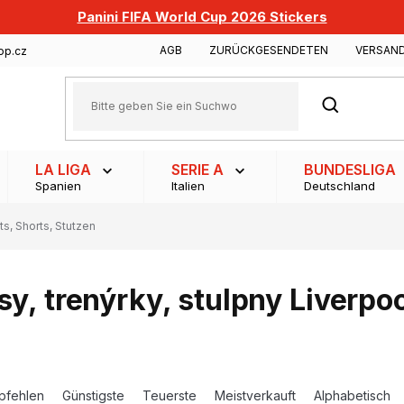
Panini FIFA World Cup 2026 Stickers
AGB
ZURÜCKGESENDETEN
VERSAN
op.cz
SUCHEN
LA LIGA
SERIE A
BUNDESLIGA
Spanien
Italien
Deutschland
ts, Shorts, Stutzen
sy, trenýrky, stulpny Liverpo
pfehlen
Günstigste
Teuerste
Meistverkauft
Alphabetisch