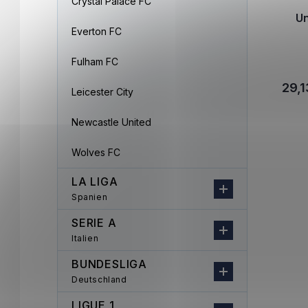
Crystal Palace FC
Un
Everton FC
Fulham FC
29,1
Leicester City
Newcastle United
Wolves FC
LA LIGA
Spanien
SERIE A
Italien
BUNDESLIGA
Deutschland
LIGUE 1