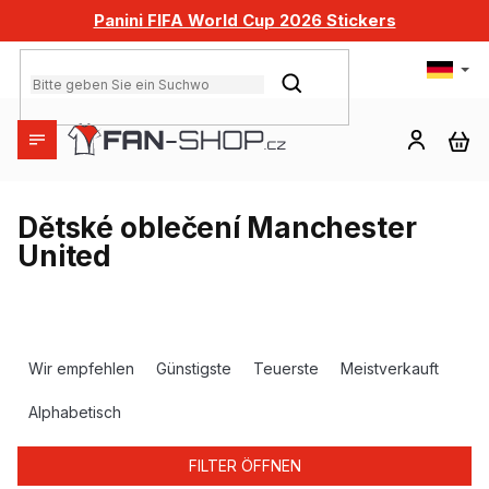
Zum
Panini FIFA World Cup 2026 Stickers
Inhalt
springen
SUCHEN
WA
Dětské oblečení Manchester
United
P
r
Wir empfehlen
Günstigste
Teuerste
Meistverkauft
o
d
Alphabetisch
u
k
FILTER ÖFFNEN
t