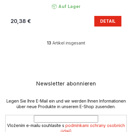
Auf Lager
20,38 €
DETAIL
13
Artikel insgesamt
S
t
e
F
u
u
e
ß
r
z
e
e
Newsletter abonnieren
l
i
e
l
m
e
Legen Sie Ihre E-Mail ein und wir werden Ihnen Informationen
e
n
über neue Produkte in unserem E-Shop zusenden.
t
e
d
Vložením e-mailu souhlasíte s
podmínkami ochrany osobních
e
údajů