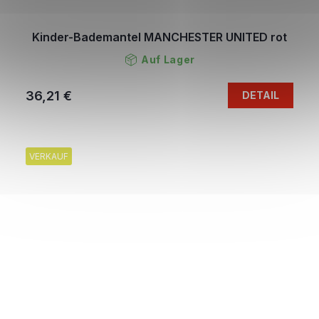
Kinder-Bademantel MANCHESTER UNITED rot
Auf Lager
36,21 €
DETAIL
VERKAUF