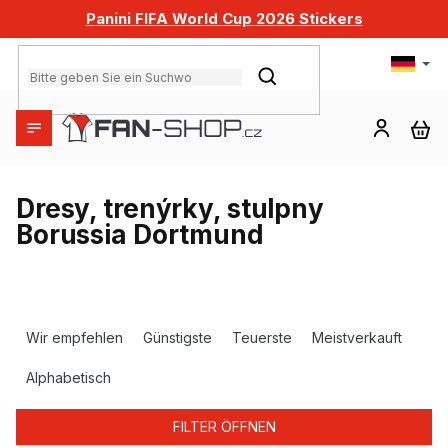
Zum
Panini FIFA World Cup 2026 Stickers
Inhalt
springen
SUCHEN
WA
Dresy, trenýrky, stulpny
Borussia Dortmund
P
r
Wir empfehlen
Günstigste
Teuerste
Meistverkauft
o
d
Alphabetisch
u
k
FILTER ÖFFNEN
t