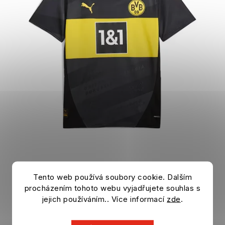
Tento web používá soubory cookie. Dalším
Trikot BORUSSIA DORTMUND 24/25 Auswärts
procházením tohoto webu vyjadřujete souhlas s
Auf Lager
jejich používáním.. Více informací
zde
.
41,63 €
DETAIL
104,13 €