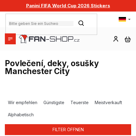
Zum
Panini FIFA World Cup 2026 Stickers
Inhalt
springen
SUCHEN
WA
Povlečení, deky, osušky
Manchester City
P
r
Wir empfehlen
Günstigste
Teuerste
Meistverkauft
o
d
Alphabetisch
u
k
FILTER ÖFFNEN
t