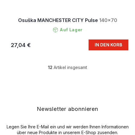
Osuška MANCHESTER CITY Pulse
140x70
Auf Lager
27,04 €
IN DEN KORB
12
Artikel insgesamt
S
t
e
F
u
u
e
ß
r
z
e
e
Newsletter abonnieren
l
i
e
l
m
e
Legen Sie Ihre E-Mail ein und wir werden Ihnen Informationen
e
n
über neue Produkte in unserem E-Shop zusenden.