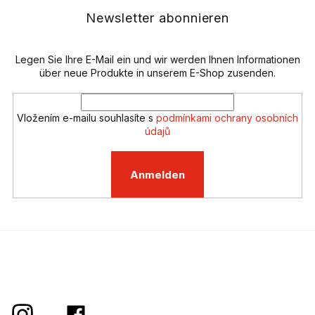
z
e
e
Newsletter abonnieren
l
i
e
l
m
e
Legen Sie Ihre E-Mail ein und wir werden Ihnen Informationen
e
n
über neue Produkte in unserem E-Shop zusenden.
t
e
d
Vložením e-mailu souhlasíte s
podmínkami ochrany osobních
e
údajů
r
L
i
Anmelden
s
t
e