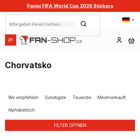
Zum
Panini FIFA World Cup 2026 Stickers
Inhalt
springen
SUCHEN
WA
Chorvatsko
P
r
Wir empfehlen
Günstigste
Teuerste
Meistverkauft
o
d
Alphabetisch
u
k
FILTER ÖFFNEN
t
s