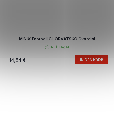
MINIX Football CHORVATSKO Gvardiol
Auf Lager
14,54 €
IN DEN KORB