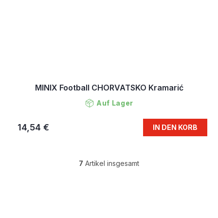
MINIX Football CHORVATSKO Kramarić
Auf Lager
14,54 €
IN DEN KORB
7
Artikel insgesamt
S
t
e
F
u
u
e
ß
r