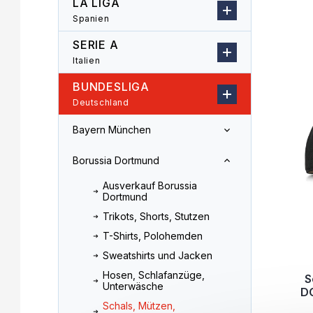
LA LIGA
l
o
Spanien
L
e
d
i
i
u
SERIE A
s
s
k
Italien
t
t
t
e
e
s
BUNDESLIGA
d
o
Deutschland
e
r
r
t
Bayern München
P
i
r
e
Borussia Dortmund
o
r
Ausverkauf Borussia
d
u
Dortmund
u
n
Trikots, Shorts, Stutzen
k
g
t
T-Shirts, Polohemden
e
Sweatshirts und Jacken
Hosen, Schlafanzüge,
S
Unterwäsche
D
Schals, Mützen,