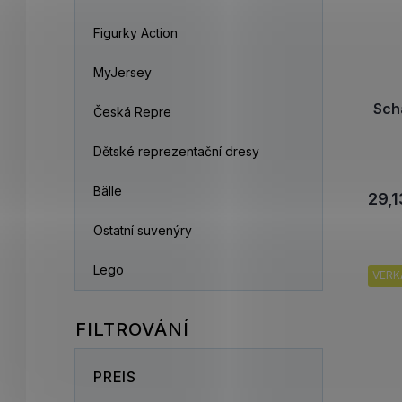
Figurky Action
MyJersey
Sch
Česká Repre
Dětské reprezentační dresy
Bälle
29,1
Ostatní suvenýry
Lego
VERK
PREIS