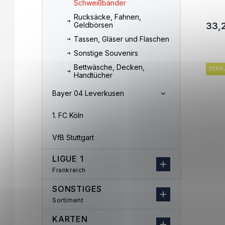
Schweißbänder
Rucksäcke, Fahnen,
Geldbörsen
33,
Tassen, Gläser und Flaschen
Sonstige Souvenirs
Bettwäsche, Decken,
VERK
Handtücher
Bayer 04 Leverkusen
1. FC Köln
VfB Stuttgart
LIGUE 1
Frankreich
SONSTIGES
Sortiment
KARTEN