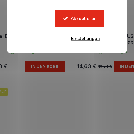
Akzeptieren
al BORUSSIA DORTMUND
Kinder Mütze BORUS
Einstellungen
Half
DORTMUND Wendb
Auf Lager
Auf Lager
3 €
14,63 €
IN DEN KORB
IN DE
19,54 €
AUF