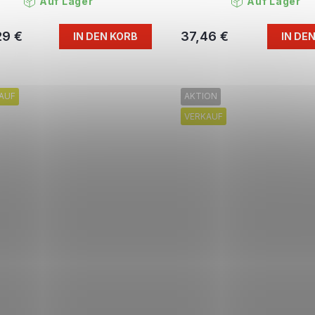
Auf Lager
Auf Lager
29 €
37,46 €
IN DEN KORB
IN DE
AUF
AKTION
VERKAUF