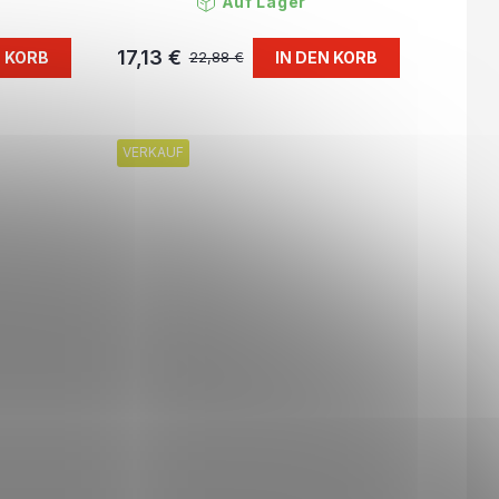
Auf Lager
17,13 €
N KORB
IN DEN KORB
22,88 €
VERKAUF