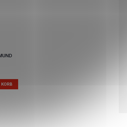
TMUND
N KORB