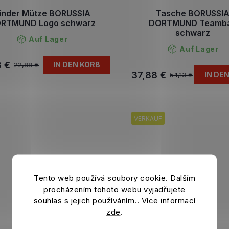
inder Mütze BORUSSIA
Tasche BORUSSI
RTMUND Logo schwarz
DORTMUND Teamb
schwarz
Auf Lager
Auf Lager
3 €
IN DEN KORB
22,88 €
37,88 €
IN DE
54,13 €
VERKAUF
Tento web používá soubory cookie. Dalším
procházením tohoto webu vyjadřujete
souhlas s jejich používáním.. Více informací
zde
.