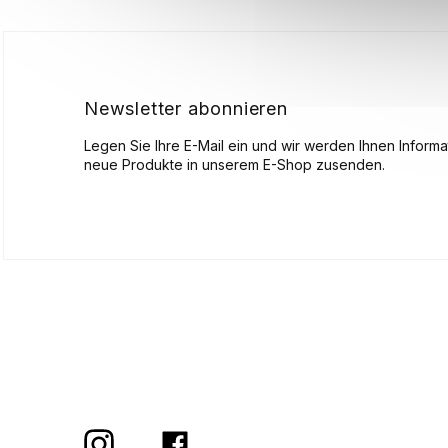
ß
z
e
i
l
Newsletter abonnieren
e
Legen Sie Ihre E-Mail ein und wir werden Ihnen Inform
neue Produkte in unserem E-Shop zusenden.