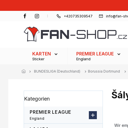
Zum
Inhalt
springen
+420735309547
info@fan-sh
KARTEN
PREMIER LEAGUE
Sticker
England
BUNDESLIGA (Deutschland)
Borussia Dortmund
Šál
S
Kategorien
Kategorien
e
überspringen
i
t
PREMIER LEAGUE
e
P
England
n
r
Wir em