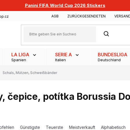
Panini FIFA World Cup 2026 Stickers
AGB
ZURÜCKGESENDETEN
VERSAN
op.cz
SUCHEN
LA LIGA
SERIE A
BUNDESLIGA
Spanien
Italien
Deutschland
Schals, Mützen, Schweißbänder
y, čepice, potítka Borussia 
pfehlen
Günstigste
Teuerste
Meistverkauft
Alphabetisch