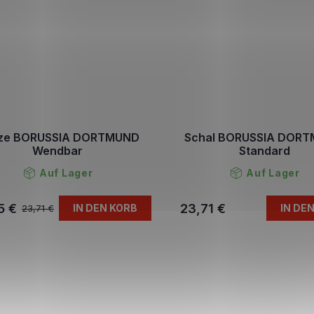
ze BORUSSIA DORTMUND
Schal BORUSSIA DOR
Wendbar
Standard
Auf Lager
Auf Lager
5 €
23,71 €
IN DEN KORB
IN DE
23,71 €
S
t
e
u
e