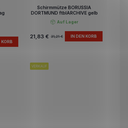
A
Schirmmütze BORUSSIA
ag
DORTMUND ftblARCHIVE gelb
Auf Lager
21,83 €
IN DEN KORB
31,21 €
N KORB
VERKAUF