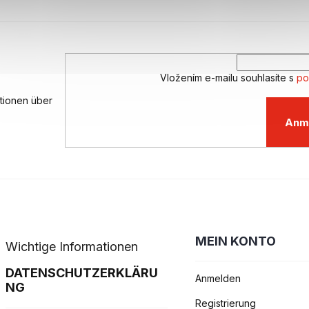
r
e
l
e
m
e
Vložením e-mailu souhlasíte s
po
n
ationen über
t
e
Anm
d
e
r
L
i
s
t
e
MEIN KONTO
Wichtige Informationen
DATENSCHUTZERKLÄRU
Anmelden
NG
Registrierung