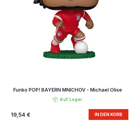
u
k
t
e
Funko POP! BAYERN MNICHOV - Michael Olise
Auf Lager
19,54 €
IN DEN KORB