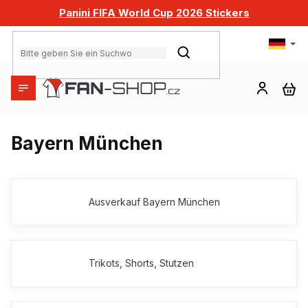
Zum
Panini FIFA World Cup 2026 Stickers
Inhalt
springen
SUCHEN
WA
Bayern München
Ausverkauf Bayern München
Trikots, Shorts, Stutzen