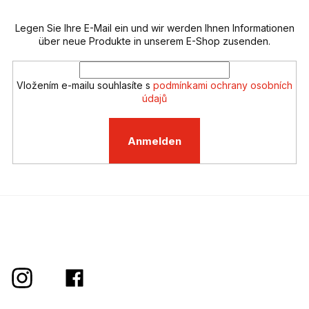
i
e
l
m
e
Legen Sie Ihre E-Mail ein und wir werden Ihnen Informationen
e
n
über neue Produkte in unserem E-Shop zusenden.
t
e
d
Vložením e-mailu souhlasíte s
podmínkami ochrany osobních
e
údajů
r
L
i
Anmelden
s
t
e