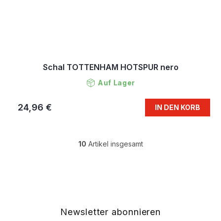
Schal TOTTENHAM HOTSPUR nero
Auf Lager
24,96 €
IN DEN KORB
10
Artikel insgesamt
S
t
e
F
u
u
e
ß
r
z
e
e
Newsletter abonnieren
l