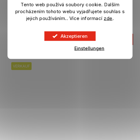
Tento web používá soubory cookie. Dalším
Schirmmütze TOTTENHAM HOTSPUR 9Forty
procházením tohoto webu vyjadřujete souhlas s
Repreve weiß
jejich používáním.. Více informací
zde
.
Auf Lager
Akzeptieren
31,21 €
IN DEN KORB
Einstellungen
VERKAUF