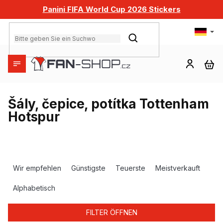
Zum
Panini FIFA World Cup 2026 Stickers
Inhalt
springen
SUCHEN
WA
Šály, čepice, potítka Tottenham
Hotspur
P
r
Wir empfehlen
Günstigste
Teuerste
Meistverkauft
o
d
Alphabetisch
u
k
FILTER ÖFFNEN
t