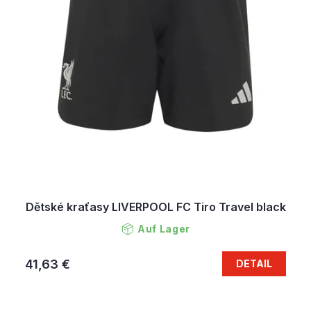
u
k
t
e
Dětské kraťasy LIVERPOOL FC Tiro Travel black
Auf Lager
41,63 €
DETAIL