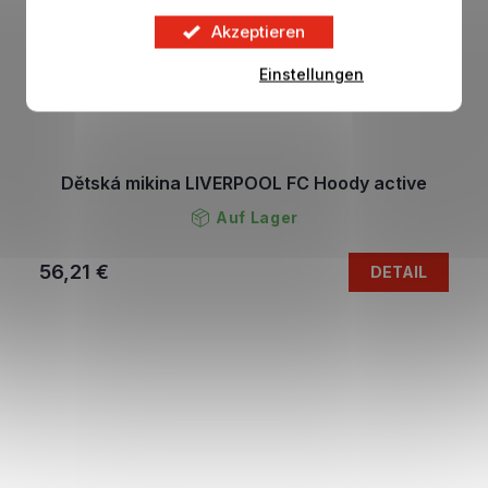
Akzeptieren
Einstellungen
Dětská mikina LIVERPOOL FC Hoody active
Auf Lager
56,21 €
DETAIL