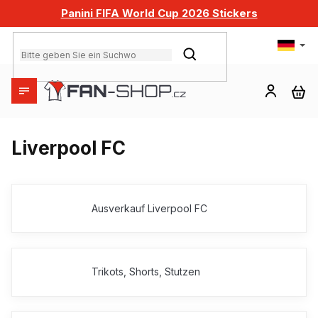
Zum
Panini FIFA World Cup 2026 Stickers
Inhalt
springen
SUCHEN
WA
Liverpool FC
Ausverkauf Liverpool FC
Trikots, Shorts, Stutzen