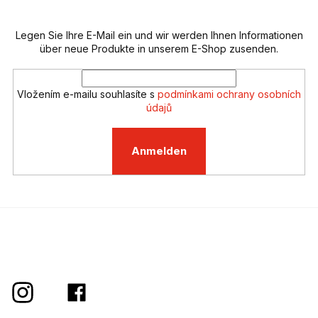
i
e
l
m
e
Legen Sie Ihre E-Mail ein und wir werden Ihnen Informationen
e
n
über neue Produkte in unserem E-Shop zusenden.
t
e
d
Vložením e-mailu souhlasíte s
podmínkami ochrany osobních
e
údajů
r
L
i
Anmelden
s
t
e