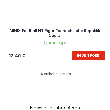
MINIX Football NT Figur Tschechische Republik
Coufal
Auf Lager
12,46 €
IN DEN KORB
14
Artikel insgesamt
S
t
e
F
u
u
e
ß
r
z
e
e
Newsletter abonnieren
l