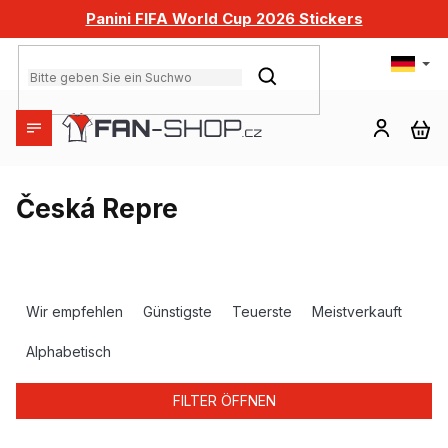
Zum
Panini FIFA World Cup 2026 Stickers
Inhalt
springen
SUCHEN
WA
Česká Repre
P
r
Wir empfehlen
Günstigste
Teuerste
Meistverkauft
o
d
Alphabetisch
u
k
FILTER ÖFFNEN
t
s