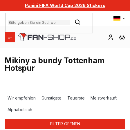
Zum
Panini FIFA World Cup 2026 Stickers
Inhalt
springen
SUCHEN
WA
Mikiny a bundy Tottenham
Hotspur
P
r
Wir empfehlen
Günstigste
Teuerste
Meistverkauft
o
d
Alphabetisch
u
k
FILTER ÖFFNEN
t