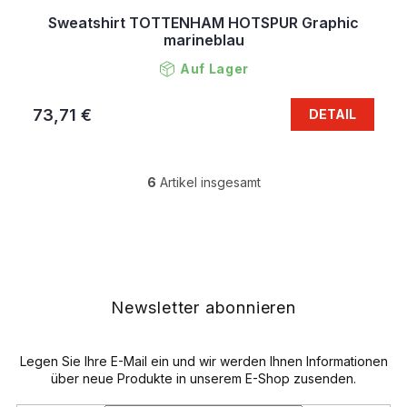
Sweatshirt TOTTENHAM HOTSPUR Graphic
marineblau
Auf Lager
73,71 €
DETAIL
6
Artikel insgesamt
S
t
e
F
u
u
e
ß
r
z
e
e
Newsletter abonnieren
l
i
e
l
m
e
Legen Sie Ihre E-Mail ein und wir werden Ihnen Informationen
e
n
über neue Produkte in unserem E-Shop zusenden.
t