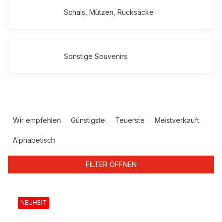
Schals, Mützen, Rucksäcke
Sonstige Souvenirs
P
r
Wir empfehlen
Günstigste
Teuerste
Meistverkauft
o
d
Alphabetisch
u
k
FILTER ÖFFNEN
t
s
L
o
i
NEUHEIT
r
s
t
t