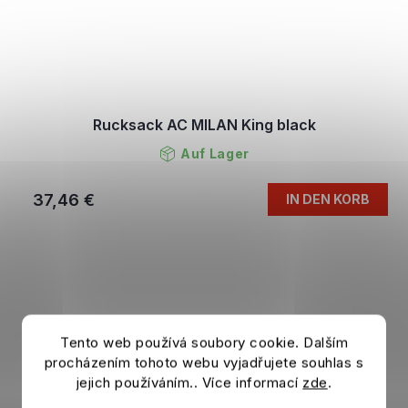
Rucksack AC MILAN King black
Auf Lager
37,46 €
IN DEN KORB
Tento web používá soubory cookie. Dalším
procházením tohoto webu vyjadřujete souhlas s
jejich používáním.. Více informací
zde
.