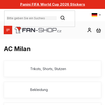
Zum
Panini FIFA World Cup 2026 Stickers
Inhalt
springen
SUCHEN
WA
AC Milan
Trikots, Shorts, Stutzen
Bekleidung