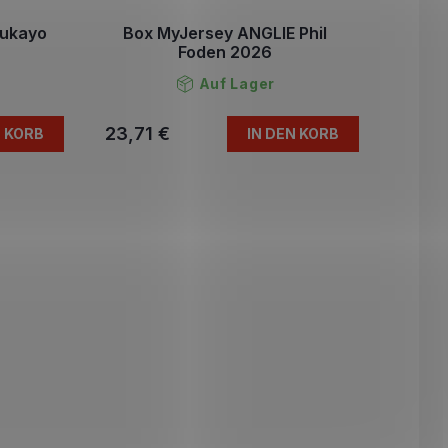
Bukayo
Box MyJersey ANGLIE Phil
Foden 2026
Auf Lager
23,71 €
N KORB
IN DEN KORB