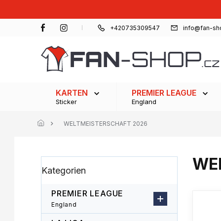
Zum
Inhalt
springen
+420735309547
info@fan-sh
KARTEN
PREMIER LEAGUE
Sticker
England
WELTMEISTERSCHAFT 2026
WE
S
Kategorien
Kategorien
e
überspringen
i
t
PREMIER LEAGUE
e
England
n