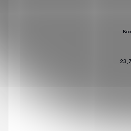
Box
23,7