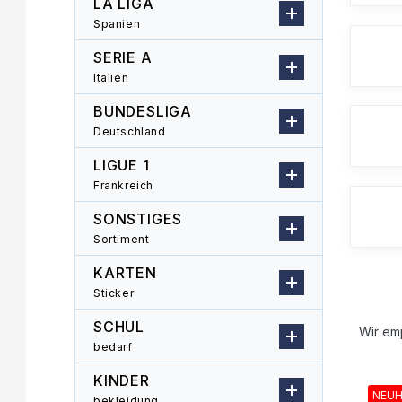
LA LIGA
l
Spanien
e
i
SERIE A
s
Italien
t
e
BUNDESLIGA
Deutschland
LIGUE 1
Frankreich
SONSTIGES
Sortiment
KARTEN
Sticker
P
SCHUL
r
Wir em
bedarf
o
L
d
KINDER
i
u
NEUH
bekleidung