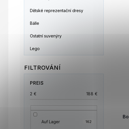
Dětské reprezentační dresy
Bälle
Ostatní suvenýry
Lego
PREIS
2
€
188
€
Bo
Auf Lager
162