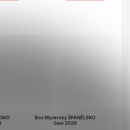
LSKO
Box MyJersey ŠPANĚLSKO
6
Gavi 2026