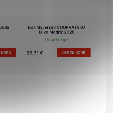
 Jude
Box MyJersey CHORVATSKO
Luka Modrić 2026
Auf Lager
23,71 €
N KORB
IN DEN KORB