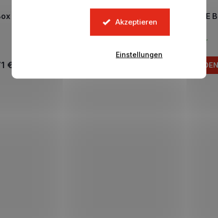
Box MyJersey FRANCIE
Box MyJersey ANGLIE 
Akzeptieren
Mbappe 2026
Saka 2026
Auf Lager
Auf Lager
Einstellungen
1 €
23,71 €
IN DEN KORB
IN DE