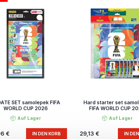
ATE SET samolepek FIFA
Hard starter set samo
WORLD CUP 2026
FIFA WORLD CUP 2
Auf Lager
Auf Lager
96 €
29,13 €
IN DEN KORB
IN DE