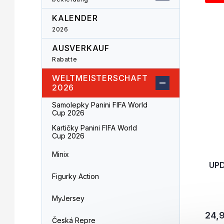
s
k
t
t
KALENDER
e
s
2026
d
o
e
r
AUSVERKAUF
r
t
Rabatte
P
i
WELTMEISTERSCHAFT
r
e
2026
o
r
d
u
Samolepky Panini FIFA World
u
Cup 2026
n
k
g
Kartičky Panini FIFA World
t
Cup 2026
e
Minix
UPD
Figurky Action
MyJersey
24,
Česká Repre