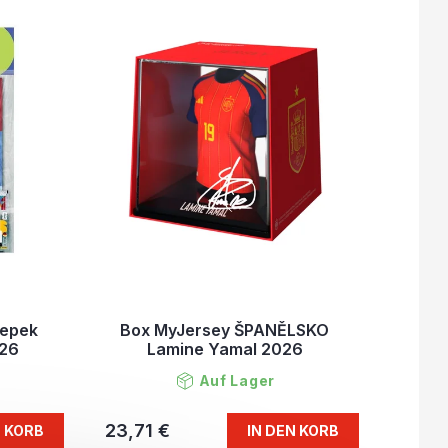
lepek
Box MyJersey ŠPANĚLSKO
026
Lamine Yamal 2026
Auf Lager
23,71 €
N KORB
IN DEN KORB