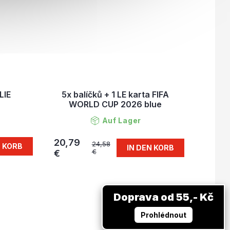
LIE
5x balíčků + 1 LE karta FIFA
WORLD CUP 2026 blue
Auf Lager
20,79
24,58
N KORB
IN DEN KORB
€
€
Doprava od 55,- Kč
Prohlédnout