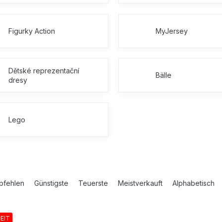
Figurky Action
MyJersey
Dětské reprezentační
Bälle
dresy
Lego
pfehlen
Günstigste
Teuerste
Meistverkauft
Alphabetisch
EIT