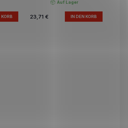
Auf Lager
23,71 €
N KORB
IN DEN KORB