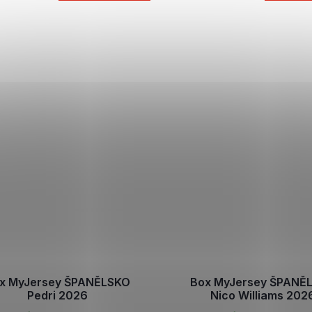
x MyJersey ŠPANĚLSKO
Box MyJersey ŠPANĚ
Pedri 2026
Nico Williams 202