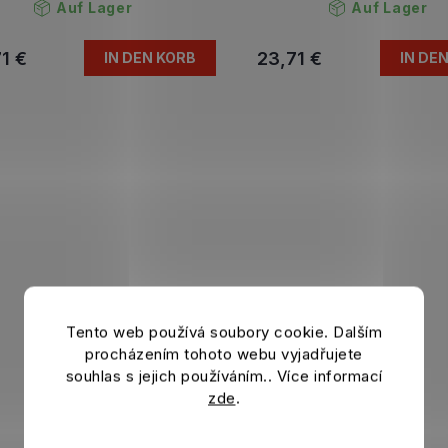
Auf Lager
Auf Lager
1 €
23,71 €
IN DEN KORB
IN DE
Tento web používá soubory cookie. Dalším
procházením tohoto webu vyjadřujete
souhlas s jejich používáním.. Více informací
zde
.