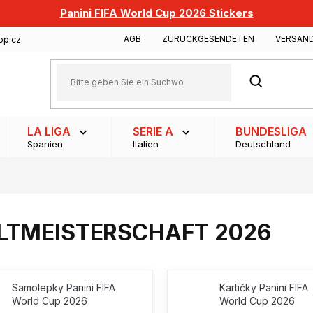
Panini FIFA World Cup 2026 Stickers
AGB
ZURÜCKGESENDETEN
VERSAN
op.cz
SUCHEN
LA LIGA
SERIE A
BUNDESLIGA
Spanien
Italien
Deutschland
LTMEISTERSCHAFT 2026
Samolepky Panini FIFA
Kartičky Panini FIFA
World Cup 2026
World Cup 2026