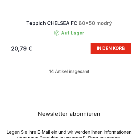
Teppich CHELSEA FC
80x50 modrý
Auf Lager
20,79 €
IN DEN KORB
14
Artikel insgesamt
S
t
e
F
u
u
e
ß
r
z
e
e
Newsletter abonnieren
l
i
e
l
m
e
Legen Sie Ihre E-Mail ein und wir werden Ihnen Informationen
e
über neue Produkte in unserem E-Shop zusenden.