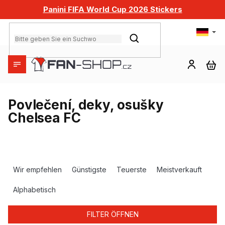
Zum
Panini FIFA World Cup 2026 Stickers
Inhalt
springen
SUCHEN
WA
Povlečení, deky, osušky
Chelsea FC
P
r
Wir empfehlen
Günstigste
Teuerste
Meistverkauft
o
d
Alphabetisch
u
k
FILTER ÖFFNEN
t