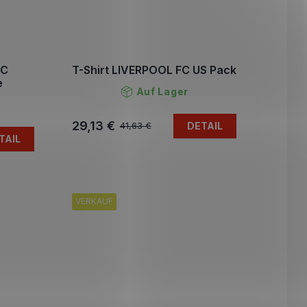
FC
T-Shirt LIVERPOOL FC US Pack
e
Auf Lager
29,13 €
DETAIL
41,63 €
TAIL
VERKAUF