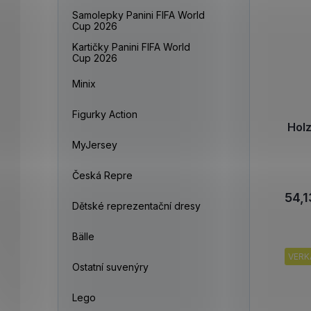
Samolepky Panini FIFA World
Cup 2026
Kartičky Panini FIFA World
Cup 2026
Minix
Figurky Action
Hol
MyJersey
Česká Repre
54,1
Dětské reprezentační dresy
Bälle
VERK
Ostatní suvenýry
Lego