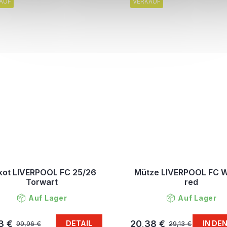
AUF
VERKAUF
ikot LIVERPOOL FC 25/26
Mütze LIVERPOOL FC W
Torwart
red
Auf Lager
Auf Lager
3 €
20,38 €
DETAIL
IN DE
99,96 €
29,13 €