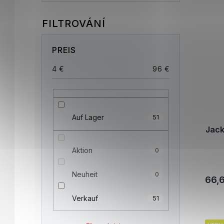
PREIS
4
€
96
€
Auf Lager
51
Jack
Aktion
0
Neuheit
0
66,
Verkauf
51