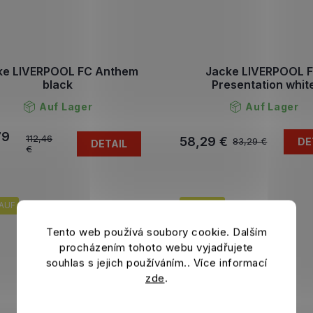
ke LIVERPOOL FC Anthem
Jacke LIVERPOOL 
black
Presentation whit
Auf Lager
Auf Lager
79
112,46
58,29 €
DE
83,29 €
DETAIL
€
AUF
VERKAUF
Tento web používá soubory cookie. Dalším
procházením tohoto webu vyjadřujete
souhlas s jejich používáním.. Více informací
zde
.