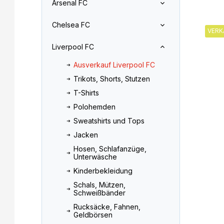
Arsenal FC
l
o
L
e
d
Chelsea FC
i
i
u
VERK
s
s
k
Liverpool FC
t
t
t
e
e
s
Ausverkauf Liverpool FC
d
o
Trikots, Shorts, Stutzen
e
r
r
t
T-Shirts
P
i
Polohemden
r
e
Sweatshirts und Tops
o
r
Jacken
d
u
u
n
Hosen, Schlafanzüge,
Unterwäsche
k
g
t
Kinderbekleidung
e
Schals, Mützen,
Schweißbänder
Rucksäcke, Fahnen,
Geldbörsen