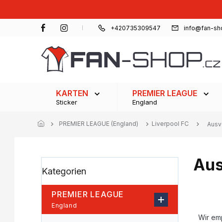
Zum
Inhalt
springen
+420735309547
info@fan-sh
KARTEN
PREMIER LEAGUE
Sticker
England
PREMIER LEAGUE (England)
Liverpool FC
Ausv
Aus
S
Kategorien
Kategorien
e
überspringen
i
t
PREMIER LEAGUE
e
P
England
n
r
Wir em