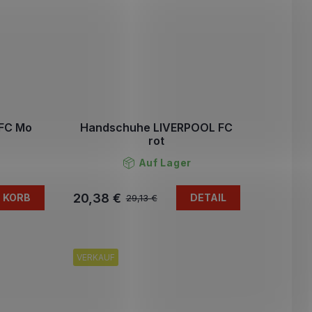
 FC Mo
Handschuhe LIVERPOOL FC
rot
Auf Lager
20,38 €
N KORB
DETAIL
29,13 €
VERKAUF