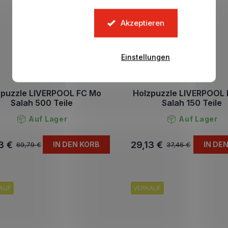
Akzeptieren
Einstellungen
zpuzzle LIVERPOOL FC Mo
Holzpuzzle LIVERPOOL
Salah 500 Teile
Salah 150 Teile
Auf Lager
Auf Lager
3 €
29,13 €
IN DEN KORB
IN DE
69,79 €
37,46 €
AUF
VERKAUF