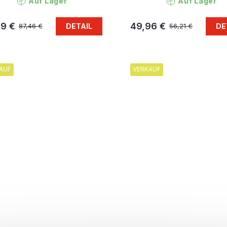
Auf Lager
Auf Lager
79 €
49,96 €
DETAIL
DE
87,46 €
56,21 €
AUF
VERKAUF