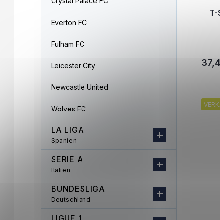
Crystal Palace FC
T-
Everton FC
Fulham FC
37,
Leicester City
Newcastle United
VERK
Wolves FC
LA LIGA
Spanien
SERIE A
Italien
BUNDESLIGA
Deutschland
LIGUE 1