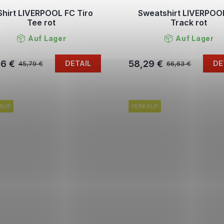
Shirt LIVERPOOL FC Tiro
Sweatshirt LIVERPOO
Tee rot
Track rot
Auf Lager
Auf Lager
46 €
58,29 €
DETAIL
DE
45,79 €
66,63 €
AUF
VERKAUF