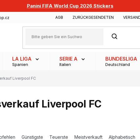
Panini FIFA World Cup 2026 Stickers
AGB
ZURÜCKGESENDETEN
VERSAN
op.cz
SUCHEN
LA LIGA
SERIE A
BUNDESLIGA
Spanien
Italien
Deutschland
erkauf Liverpool FC
verkauf Liverpool FC
pfehlen
Günstigste
Teuerste
Meistverkauft
Alphabetisch