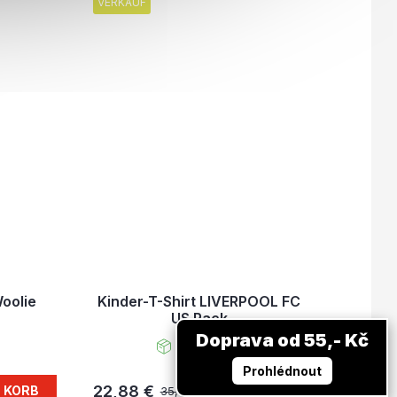
VERKAUF
oolie
Kinder-T-Shirt LIVERPOOL FC
US Pack
Doprava od 55,- Kč
Auf Lager
Prohlédnout
22,88 €
N KORB
DETAIL
35,38 €