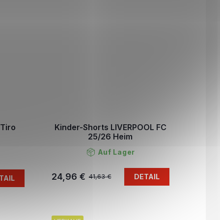
Tiro
Kinder-Shorts LIVERPOOL FC
25/26 Heim
Auf Lager
24,96 €
DETAIL
41,63 €
TAIL