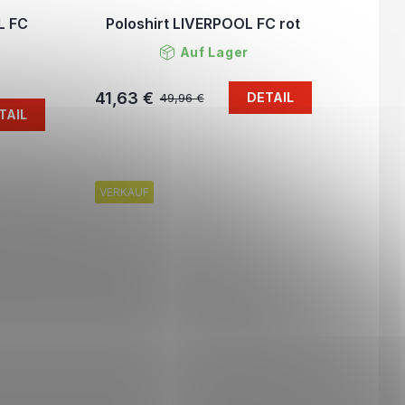
L FC
Poloshirt LIVERPOOL FC rot
Auf Lager
41,63 €
DETAIL
49,96 €
TAIL
VERKAUF