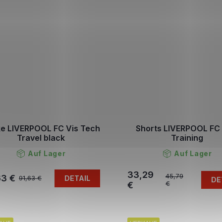
e LIVERPOOL FC Vis Tech
Shorts LIVERPOOL FC 
Travel black
Training
Auf Lager
Auf Lager
33,29
45,79
63 €
DETAIL
91,63 €
DE
€
€