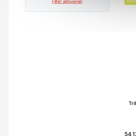
VERK
Filter aktivieren
Tr
54,1