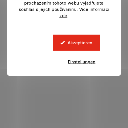
procházením tohoto webu vyjadřujete
d
souhlas s jejich používáním.. Více informací
e
zde
.
r
L
i
s
t
Akzeptieren
e
Einstellungen