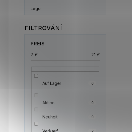
Lego
PREIS
7
€
21
€
Auf Lager
6
Aktion
0
Neuheit
0
Verkauf
2