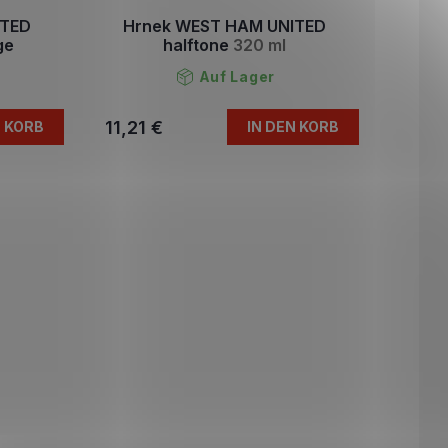
ITED
Hrnek WEST HAM UNITED
ge
halftone
320 ml
Auf Lager
11,21 €
N KORB
IN DEN KORB