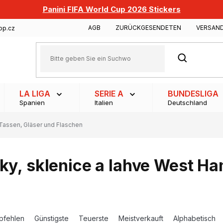
Panini FIFA World Cup 2026 Stickers
AGB
ZURÜCKGESENDETEN
VERSAN
op.cz
SUCHEN
LA LIGA
SERIE A
BUNDESLIGA
Spanien
Italien
Deutschland
Tassen, Gläser und Flaschen
ky, sklenice a lahve West Ha
pfehlen
Günstigste
Teuerste
Meistverkauft
Alphabetisch