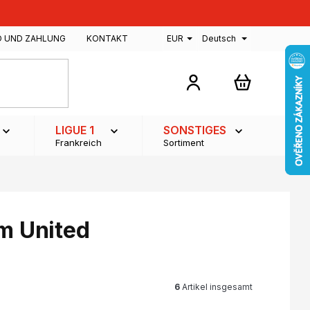
D UND ZAHLUNG
KONTAKT
EUR
Deutsch
WARENKOR
LIGUE 1
SONSTIGES
Frankreich
Sortiment
m United
6
Artikel insgesamt