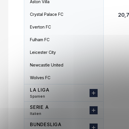
Aston Villa
Crystal Palace FC
20,
Everton FC
Fulham FC
Leicester City
Newcastle United
Wolves FC
LA LIGA
Spanien
SERIE A
Italien
BUNDESLIGA