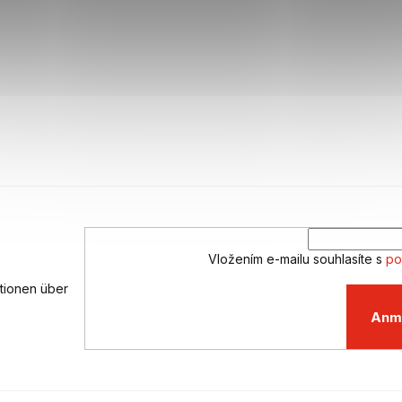
Vložením e-mailu souhlasíte s
po
ationen über
Anm