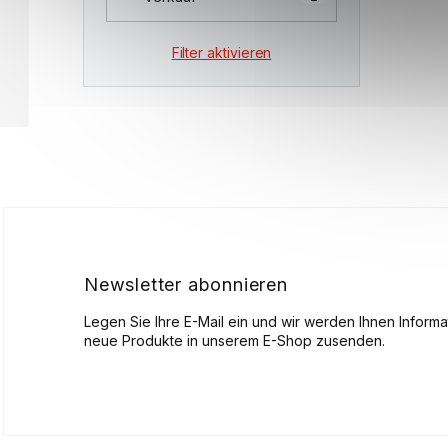
Filter aktivieren
F
u
ß
z
e
i
l
Newsletter abonnieren
e
Legen Sie Ihre E-Mail ein und wir werden Ihnen Inform
neue Produkte in unserem E-Shop zusenden.