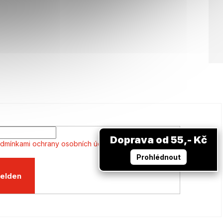
Doprava od 55,- Kč
dmínkami ochrany osobních údajů
Prohlédnout
elden