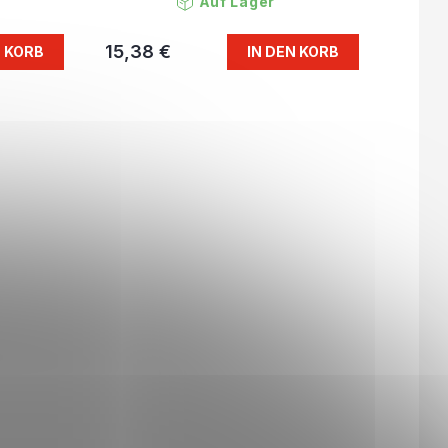
Auf Lager
15,38 €
N KORB
IN DEN KORB