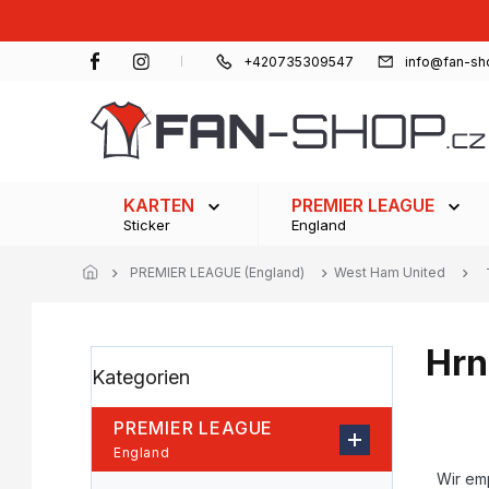
Zum
Inhalt
springen
+420735309547
info@fan-sh
KARTEN
PREMIER LEAGUE
Sticker
England
PREMIER LEAGUE (England)
West Ham United
Hrn
S
Kategorien
Kategorien
e
überspringen
i
t
PREMIER LEAGUE
e
P
England
n
r
Wir em