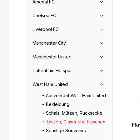
Arsenal FC
l
o
L
e
d
Chelsea FC
i
i
u
s
s
k
Liverpool FC
t
t
t
e
e
s
Manchester City
d
o
e
r
Manchester United
r
t
P
i
Tottenham Hotspur
r
e
o
r
West Ham United
d
u
u
n
Ausverkauf West Ham United
k
g
Bekleidung
t
e
Schals, Mützen, Rucksäcke
Tassen, Gläser und Flaschen
Fl
Sonstige Souvenirs